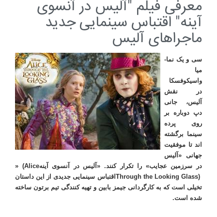
معرفی فیلم "آلیس در آنسوی
آینه" اقتباس سینمایی جدید
ماجراهای آلیس
سی و یک نما-
میا
واسیکوفسکا
در نقش
آلیس، جانی
دپ دوباره بر
روی پرده
سینما برگشته
اند تا موفقیت
جهانی «آلیس
در سرزمین عجایب» را تکرار کنند. «آلیس در آنسوی آینه
» (Alice
Through the Looking Glass)
اقتباس سینمایی جدیدی از این داستان
تخیلی است که به کارگردانی جیمز بابین و تهیه کنندگی تیم برتون ساخته
شده است
.