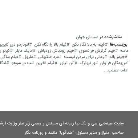
منتشرشده در
سینمای جهان
برچسب‌ها
فیلم به بالا نگاه نکن
فیلم بالا را نگاه نکن
لئوناردو دی کاپریو
ماسه
فیلم گزارش فرانسوی
فیلم زودباش زودباش
مایک مایلز
کیانو ر
جیمز باند
زمانی برای مردن نیست
مرد عنکبوتی
مارول
فیلم ساگی ب
آمرزیدگان فراوان شهر نیوآرک
آلن تیلور
فیلم آخرین شب در سوهو
ادگا
ادامه مطلب...
سایت سینمایی سی و یک نما رسانه ای مستقل و رسمی زیر نظر وزارت ار
صاحب امتیاز و مدیر مسئول: "هماگویا" منتقد و روزنامه نگار