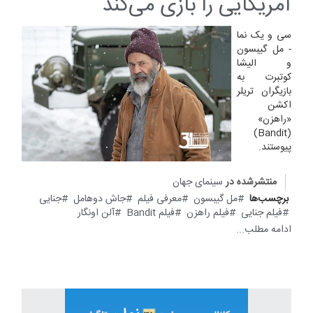
آمریکایی را بازی می‌کند
سی و یک نما
- مل گیبسون
و الیشا
كوتبرت به
بازیگران تریلر
اکشن
«راهزن»
(Bandit)
پیوستند.
منتشرشده در
سینمای جهان
برچسب‌ها
مل گیبسون
معرفی فیلم
جاش دوهامل
جنایی
فیلم جنایی
فیلم راهزن
فیلم Bandit
آلن اونگار
ادامه مطلب...