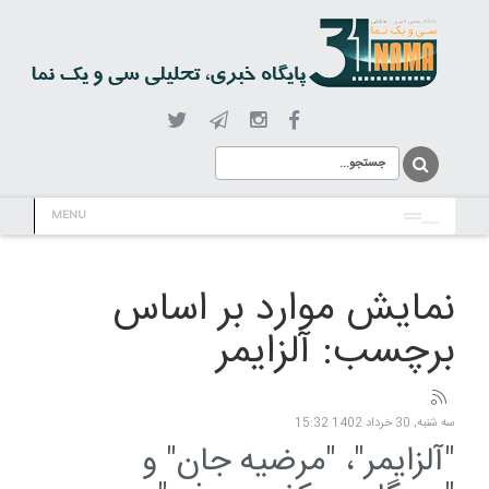
MENU
نمایش موارد بر اساس
برچسب: آلزایمر
سه شنبه, 30 خرداد 1402 15:32
"آلزایمر"، "مرضیه جان" و