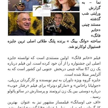
نما – به
گزارش
ورایتی شب
گذشته
مستند چینی
«خانم
فانگ»
ساخته «وانگ بینگ » برنده پلنگ طلائی اصلی ترین جایزه
فستیوال لوکارنو شد.
فیلم «خانم فانگ» اولین مستندی است که توانسته جایزه
اصلی این جشنواره را از آن خود کرده است. این فیلم درباره
یک زن 67 ساله چینی دربخش جنوبی این کشور است که به
آلزایمر مبتلا شده است.
جایزه گروه ویژه داوران به تیم نویسنده و کارگردان برزیلی،
«جولیانا راخاس» و «مارکو دوترا» برای فیلم «رفتار خوب»
درباره دوستی بین یک زن ثروتمند و پرستارش در سائو پائولو
رسید .
«اف جی اوسانگ» فیلمساز مشهور نیز به عنوان بهترین
کارگردان برای درامی نوار با عنوان «۹ انگشت» انتخاب شد