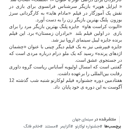
« ایزایل هوپر» بازیگر سرشناس فرانسوی برای بازی در
نقش یک آموزگار در فیلم «مادام هاید» به کارگردانی سرژ
بوزون پلنگ بهترین بازیگر زن را به دست آورد.
«الیوت کراست هاو» جایزه پلنگ بهترین بازیگر مرد را برای
بازی در اولین فیلم بلند «برادران زمستان» برد. این فیلم
برنده جایزه لیبل سینمای اروپا نیز شد.
جایزه فیپرشی نیز به یک فیلم دیگر چینی با عنوان «چشمان
اژدهای پرنده» رسید که یک ملو درام درباره مردی است که
در جستجوی عشق است.
گفتنی است که امسال اولیویه آسایاس ریاست گروه داوری
رقابت بین‌المللی را برعهده داشت.
هفتادمین دوره جشنواره فیلم لوکارنو شنبه شب گذشته 12
آگوست به این دوره ی خود پایان داد.
منتشرشده در
سینمای جهان
برچسب‌ها
جشنواره لوکارنو
آلزایمر
مستند
خانم فانگ