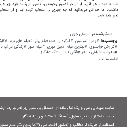
شما با دیدن هر اثری از او در اعماق وجودتان، تصور می‌کنید باید چیزها
داشت، اما حداقل می‌دانید که چه چیزی را انتخاب کرده اید و از انتخاب
نخواهید شد.
منتشرشده در
سینمای جهان
برچسب‌ها
وس اندرسون
کارگردان
ده فیلم برتر
فیلم های برتر
کار
گزارش فرانسوی
بهترین فیلم
بیل موری
فیلم منور
زندگی در آب با 
خانوادهٔ اشرافی تننبام
آقای فاکس شگفت‌انگیز
ادامه مطلب...
سایت سینمایی سی و یک نما رسانه ای مستقل و رسمی زیر نظر وزارت ار
صاحب امتیاز و مدیر مسئول: "هماگویا" منتقد و روزنامه نگار
استفاده از هریک از مطالب و تصاویر اختصاصی ۳۱نما بدون ذکر منبع ممنوع است