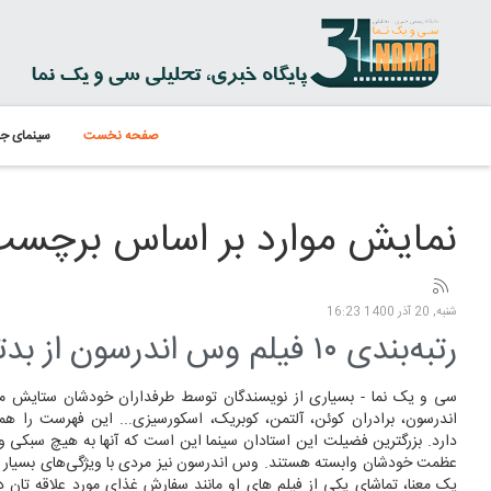
صفحه نخست
سینمای جه
نمایش موارد بر اساس برچسب
شنبه, 20 آذر 1400 16:23
رتبه‌بندی ۱۰ فیلم وس اندرسون از بدترین تا بهترین
سی و یک نما - بسیاری از نویسندگان توسط طرفداران خودشان ستایش م
اندرسون، برادران کوئن، آلتمن، کوبریک، اسکورسیزی... این فهرست را هم
دارد. بزرگترین فضیلت این استادان سینما این است که آنها به هیچ سبکی وا
عظمت خودشان وابسته هستند. وس اندرسون نیز مردی با ویژگی‌های بسیار ا
یک معنا، تماشای یکی از فیلم های او مانند سفارش غذای مورد علاقه تان 