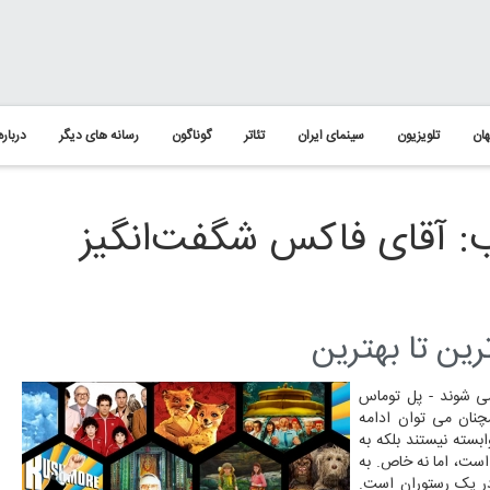
ان
تلویزیون
سینمای ایران
تئاتر
گوناگون
رسانه های دیگر
درباره
: آقای فاکس شگفت‌انگیز
ی شوند - پل توماس
چنان می توان ادامه
بسته نیستند بلکه به
ست، اما نه خاص. به
در یک رستوران است.