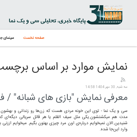
صفحه نخست
سینمای جه
نمایش موارد بر اساس برچسب:
سه شنبه, 30 مهر 1404 14:58
معرفی نمایش "بازی های شبانه" / فر
سی و یک نما - توی این خونه مردی هست که زن‌ها رو زندانی و بهشون تج
مدت هم میکشتشون.یکی مثل سیف القلم یا هر قاتل سریالی دیگه‌ای که 
شنیدین.الان نمیخوایم درباره‌ی اون مرد چیزی بهتون بگیم. میخوایم اززنی ب
وارد این‌جا شده.