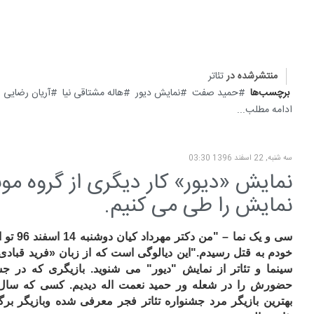
منتشرشده در
تئاتر
برچسب‌ها
حمید صفت
نمایش دیور
هاله مشتاقی نیا
آریان رضایی
ادامه مطلب...
سه شنبه, 22 اسفند 1396 03:30
نمایش «دیور» کار دیگری از گروه مون
نمایش را طی می کنیم.
سی و یک نما –
خودم به قتل رسیدم."این دیالوگی است که از زبان «فرید قبادی»
سینما و تئاتر از نمایش "دیور" می شنوید. بازیگری که در جش
حضورش را در شعله ور حمید نعمت اله دیدیم. کسی که سال 
بهترین بازیگر مرد جشنواره تئاتر فجر معرفی شده وبازیگر بر