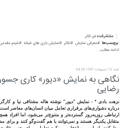
منتشرشده در
تئاتر
برچسب‌ها
معزفی نمایش
تئاتر
نمایش بازی های شبانه
شبنم مقدمی
ادامه مطلب...
شنبه, 15 ارديبهشت 1397 04:30
نگاهی به نمایش «دیور» کاری جسورانه
رضایی
نزهت بادی * - نمایش "دیور" نوشته هاله مشتاقی نیا و کارگر
درباره دشواری‌های برقراری تعامل میان انسان‌های معاصر است 
ارتباطی روزبه‌روز گسترده‌تر و متنوع‌تر می‌شود، اما افراد همچ
متقابل یکدیگر هستند و نمی‌توانند با هم گفت‌وگو کنند و برای م
پیدا کنند. از این رو انتخاب رویکرد تعاملی برای چنین تئاتری 