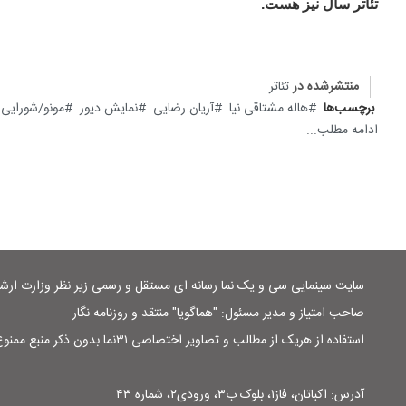
تئاتر سال نیز هست.
منتشرشده در
تئاتر
برچسب‌ها
هاله مشتاقی نیا
آریان رضایی
نمایش دیور
مونو/شورایی
ادامه مطلب...
سایت سینمایی سی و یک نما رسانه ای مستقل و رسمی زیر نظر وزارت ار
صاحب امتیاز و مدیر مسئول: "هماگویا" منتقد و روزنامه نگار
استفاده از هریک از مطالب و تصاویر اختصاصی ۳۱نما بدون ذکر منبع ممنوع است
آدرس: اکباتان، فاز۱، بلوک ب۳، ورودی۲، شماره ۴۳