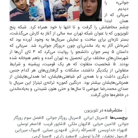
جوانی» را
دیدیم.
سریالی که از
همان ابتدا
چشم مخاطبانش را گرفت و تا انتها با خود همراه کرد. شبکه پنج
تلویزیون که با عنوان شبکه تهران سه سالی از آغاز به کارش می‌گذشت،
بستر تازه‌ای برای ساخت و نمایش سریال‌‌ها به وجود آورده بود که
ثمره‌اش آثار به یاد ماندنی‌ای چون «روزگار جوانی» شد. سریالی که
داستان ۵ پسر جوان دانشجو را روایت می‌کرد که ۴ تای آن‌ها از
شهرستان‌های مختلف برای تحصیل به تهران آمده و باهم هم‌خانه شده
بودند. ۵ شخصیت متفاوت ‌که هر یک قومیت، پیشینه و شرایط
متفاوتی از یکدیگر داشتند، مشکلات و گرفتاری‌های هر کدام جنسِ
دیگری داشت و با همه‌ی کم شباهتی‌هایشان، اما همدلی‌هایشان از
همزبانی‌هایشان بیشتر بود. «رنگین کمون» ترانه‌ی تیتراژ این سریال با
صدای محمدرضا عیوضی تا سال‌ها و حتی هنوز، شنیدنی و به‌یادماندنی
در خاطره‌ها جای گرفت.
منتشرشده در
تلویزیون
برچسب‌ها
سریال ایرانی
سریال روزگار جوانی
فصل سوم روزگار
جوانی
امین حیایی
کیهان ملکی
شاپور قریب
اصغر توسلی
بهزاد خداویسی
نصرالله رادش
مهدی صبایی
بیوک میرزایی
رسول نجفیان
آریا توسلی
سعید زارعی
سینا کرمی