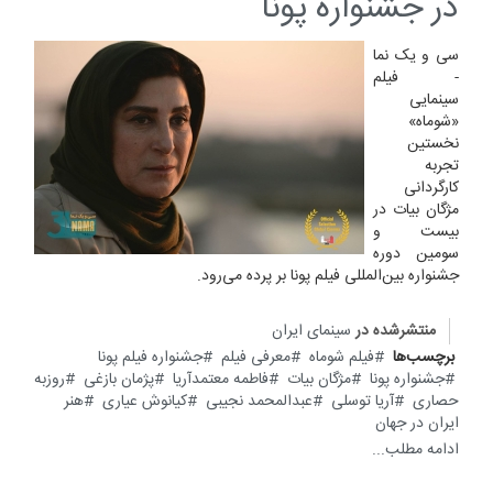
در جشنواره پونا
سی و یک نما
- فیلم
سینمایی
«شوماه»
نخستین
تجربه
کارگردانی
مژگان بیات در
بیست و
سومین دوره
جشنواره بین‌المللی فیلم پونا بر پرده می‌رود.
منتشرشده در
سینمای ایران
برچسب‌ها
فیلم شوماه
معرفی فیلم
جشنواره فیلم پونا
جشنواره پونا
مژگان بیات
فاطمه معتمدآریا
پژمان بازغی
روزبه
حصاری
آریا توسلی
عبدالمحمد نجیبی
کیانوش عیاری
هنر
ایران در جهان
ادامه مطلب...