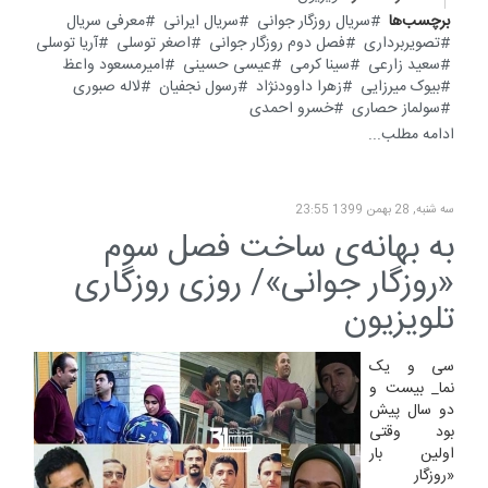
برچسب‌ها
سریال روزگار جوانی
سریال ایرانی
معرفی سریال
تصویربرداری
فصل دوم روزگار جوانی
اصغر توسلی
آریا توسلی
سعید زارعی
سینا کرمی
عیسی حسینی
امیرمسعود واعظ
بیوک میرزایی
زهرا داوودنژاد
رسول نجفیان
لاله صبوری
سولماز حصاری
خسرو احمدی
ادامه مطلب...
سه شنبه, 28 بهمن 1399 23:55
به بهانه‌ی ساخت فصل سوم
«روزگار جوانی»/ روزی روزگاری
تلویزیون
سی و یک
نما_ بیست و
دو سال پیش
بود وقتی
اولین بار
«روزگار