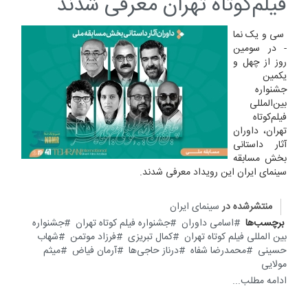
فیلم‌کوتاه تهران معرفی شدند
سی و یک نما
- در سومین
روز از چهل و
یکمین
جشنواره
بین‌المللی
فیلم‌کوتاه
تهران، داوران
آثار داستانی
بخش مسابقه
سینمای ایران این رویداد معرفی شدند.
منتشرشده در
سینمای ایران
برچسب‌ها
اسامی داوران
جشنواره فیلم کوتاه تهران
جشنواره
بین المللی فیلم کوتاه تهران
کمال تبریزی
فرزاد موتمن
شهاب
حسینی
محمدرضا شفاه
درناز حاجی‌ها
آرمان فیاض
میثم
مولایی
ادامه مطلب...