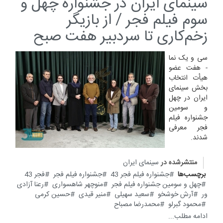
سینمای ایران در جشنواره چهل و
سوم فیلم فجر / از بازیگر
زخم‌کاری تا سردبیر هفت صبح
سی و یک نما
- هفت عضو
هیأت انتخاب
بخش سینمای
ایران در چهل
و سومین
جشنواره فیلم
فجر معرفی
شدند.
منتشرشده در
سینمای ایران
برچسب‌ها
جشنواره فیلم فجر 43
جشنواره فیلم فجر
فجر 43
چهل و سومین جشنواره فیلم فجر
منوچهر شاهسواری
رعنا آزادی
ور
آرش خوشخو
سعید سهیلی
منیر قیدی
حسین کرمی
محمود گبرلو
محمدرضا مصباح
ادامه مطلب...