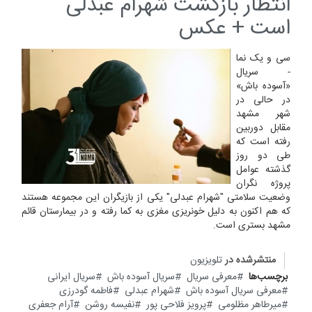
انتظار بازگشت شهرام عبدلی
است + عکس
سی و یک نما
- سریال
«آسوده باش»
در حالی در
شهر مشهد
مقابل دوربین
رفته است که
طی دو روز
گذشته عوامل
پروژه نگران
وضعیت سلامتی "شهرام عبدلی" یکی از بازیگران این مجموعه هستند
که هم اکنون به دلیل خونریزی مغزی به کما رفته و در بیمارستان قائم
مشهد بستری است.
منتشرشده در
تلویزیون
برچسب‌ها
معرفی سریال
سریال آسوده باش
سریال ایرانی
معرفی سریال آسوده باش
شهرام عبدلی
فاطمه گودرزی
میرطاهر مظلومی
پرویز فلاحی پور
نفیسه روشن
آرام جعفری