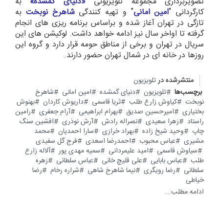
تصویربرداری مجموعه تلویزیونی
«دنیای گمشده»
به
کارگردانی "
امین امانی
" و تهیه کنندگی
شاهرخ نوبخت
به
تازگی در تهران آغاز شده و براساس برنامه ریزی های انجام
گرفته تا اواخر سال نیز ادامه خواهد داشت. لوکیشن های این
سریال در تهران و برخی از مناطق حومه قرار دارد و گروه این
روزها در خانه ای در شمال تهران حضور دارند.
منتشرشده در
تلویزیون
برچسب‌ها
تلویزیون
دنیای گمشده
امین امانی
شاهرخ
نوبخت
کیاوش زارع طلب
ثریا قاسمی
داریوش کاردان
بهنوش
بختیاری
امیرحسین صدیق
بهرام ابراهیمی
آرام جعفری
رامین
راستاد
زهرا سعیدی
نصراله رادش
آرش نوذری
افشین سنگ
چاپ
وحید شیخ زاده
بهراد خرازی
سارا احمدیان
محمد
مشیری
عباس محبوب
احمدرضا اسعدی
فرج گل سفیدی
سیاوش قاسمی
امید علیمردانی
سمیه مهدی پور
آلاله زارع
طلب
عباس بابایی
علی قلیچ خانی
عباس سلطانی
زهره
سلطانی
رضا رویگری
نیما شاهرخ شاهی
شراره رخام
رضا
خیاطی
ادامه مطلب...