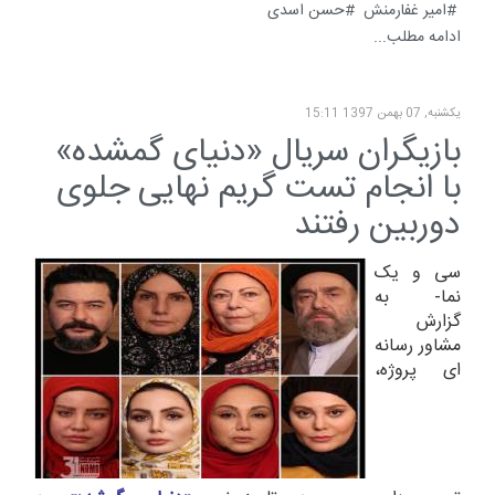
امیر غفارمنش
حسن اسدی
ادامه مطلب...
یکشنبه, 07 بهمن 1397 15:11
بازیگران سریال «دنیای گمشده»
با انجام تست گریم نهایی جلوی
دوربین رفتند
سی و یک
نما- به
گزارش
مشاور رسانه
ای پروژه،