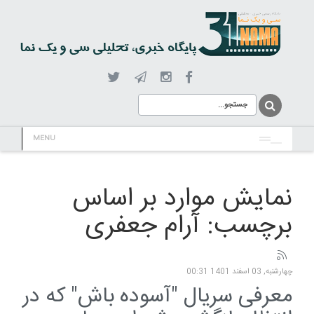
MENU
نمایش موارد بر اساس
برچسب: آرام جعفری
چهارشنبه, 03 اسفند 1401 00:31
معرفی سریال "آسوده باش" که در