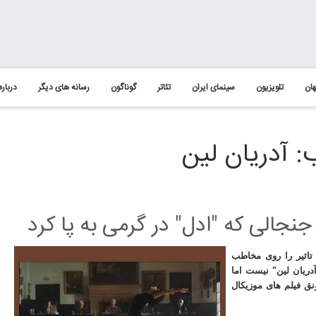
ان
تلویزیون
سینمای ایران
تئاتر
گوناگون
رسانه های دیگر
درباره
 آدریان لین
نجالی که "ادل" در گرمی به پا کرد
 تاثیر را روی مخاطب
رنامه ی "آدریان لین" نیست اما
نق فیلم های موزیکال