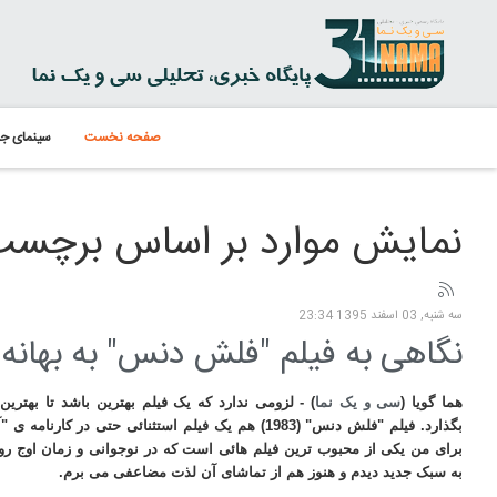
صفحه نخست
سینمای جه
نمایش موارد بر اساس برچسب:
سه شنبه, 03 اسفند 1395 23:34
نگاهی به فیلم "فلش دنس" به بهانه ج
هما گویا (
سی و یک نما
) - لزومی ندارد که یک فیلم بهترین باشد تا بهترین
بگذارد. فیلم "فلش دنس" (1983) هم یک فیلم استثنائی حتی در کا
برای من یکی از محبوب ترین فیلم هائی است که در نوجوانی و زمان اوج رو
به سبک جدید دیدم و هنوز هم از تماشای آن لذت مضاعفی می برم.