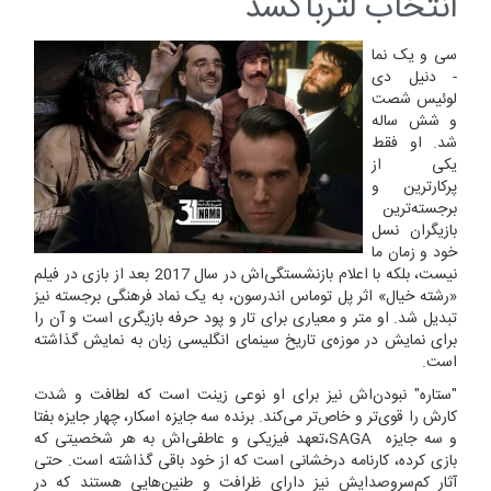
انتخاب لترباکسد
سی و یک نما
- دنیل دی
لوئیس شصت
و شش ساله
شد. او فقط
یکی از
پرکارترین و
برجسته‌ترین
بازیگران نسل
خود و زمان ما
نیست، بلکه با اعلام بازنشستگی‌اش در سال 2017 بعد از بازی در فیلم
«رشته خیال» اثر پل توماس اندرسون، به یک نماد فرهنگی برجسته نیز
تبدیل شد. او متر و معیاری برای تار و پود حرفه بازیگری است و آن را
برای نمایش در موزه‌ی تاریخ سینمای انگلیسی زبان به نمایش گذاشته
است.
"ستاره" نبودن‌اش نیز برای او نوعی زینت است که لطافت و شدت
کارش را قوی‌تر و خاص‌تر می‌کند. برنده سه جایزه اسکار، چهار جایزه بفتا
و سه جایزه SAGA،تعهد فیزیکی و عاطفی‌اش به هر شخصیتی که
بازی کرده، کارنامه درخشانی است که از خود باقی گذاشته است. حتی
آثار کم‌سروصدایش نیز دارای ظرافت و طنین‌هایی هستند که در