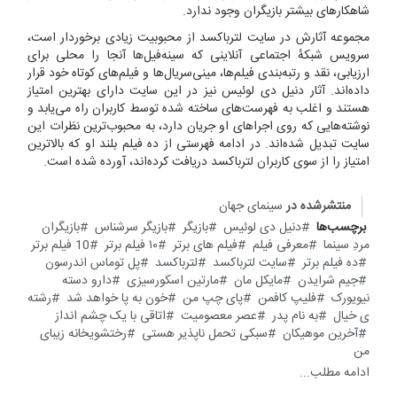
شاهکارهای بیشتر بازیگران وجود ندارد.
مجموعه آثارش در سایت لترباکسد از محبوبیت زیادی برخوردار است،
سرویس شبکهٔ اجتماعی آنلاینی که سینه‌فیل‌ها آنجا را محلی برای
ارزیابی، نقد و رتبه‌بندی فیلم‌ها، مینی‌سریال‌ها و فیلم‌های کوتاه خود قرار
داده‌اند. آثار دنیل دی لوئیس نیز در این سایت دارای بهترین امتیاز
هستند و اغلب به فهرست‌های ساخته شده توسط کاربران راه می‌یابد و
نوشته‌هایی که روی اجراهای او جریان دارد، به محبوب‌ترین نظرات این
سایت تبدیل شده‌اند. در ادامه فهرستی از ده فیلم بلند او که بالاترین
امتیاز را از سوی کاربران لترباکسد دریافت کرده‌اند، آورده شده است.
منتشرشده در
سینمای جهان
برچسب‌ها
دنیل دی لوئیس
بازیگر
بازیگر سرشناس
بازیگران
مردِ سینما
معرفی فیلم
فیلم های برتر
۱۰ فیلم برتر
10 فیلم برتر
ده فیلم برتر
سایت لترباکسد
لترباکسد
پل توماس اندرسون
جیم شرایدن
مایکل مان
مارتین اسکورسیزی
دارو دسته
نیویورک
فلیپ کافمن
پای چپ من
خون به پا خواهد شد
رشته
ی خیال
به نام پدر
عصر معصومیت
اتاقی با یک چشم انداز
آخرین موهیکان
سبکی تحمل ناپذیر هستی
رختشویخانه زیبای
من
ادامه مطلب...