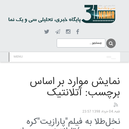
MENU
نمایش موارد بر اساس
برچسب: آتلانتیک
شنبه, 04 خرداد 1398 23:57
نخل‌طلا به فیلم"پارازیت"کره