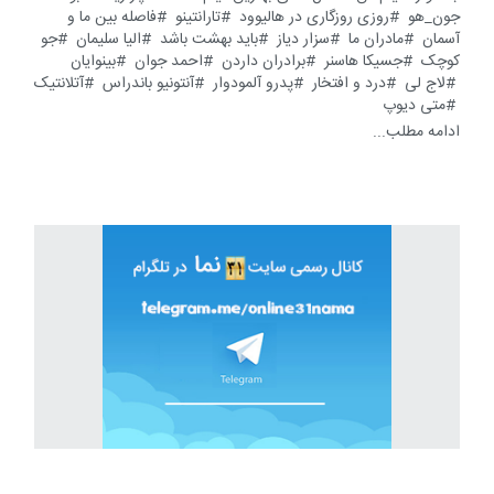
جون_هو
روزی روزگاری در هالیوود
تارانتینو
فاصله بین ما و
آسمان
مادران ما
سزار دیاز
باید بهشت باشد
الیا سلیمان
جو
کوچک
جسیکا هاسنر
برادران داردن
احمد جوان
بینوایان
لاج لی
درد و افتخار
پدرو آلمودوار
آنتونیو باندراس
آتلانتیک
متی دیوپ
ادامه مطلب...