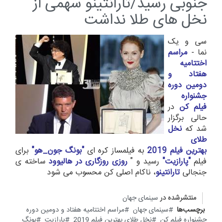
جنوبی رسید/تارانتینو سهمی از
نخل های طلا نداشت
سی و یک
نما -
مراسم
اختتامیه
هفتاد و
دومین دوره
جشنواره
فیلم کن
در
حالی برگزار
شد که
نخل
طلای
بهترین فیلم 2019
به فیلمساز کره ای
"بونگ جون_هو"
برای
فیلم
"پارازیت"
رسید و "
روزی روزگاری در هالیوود
ساخته ی
جنجالی
تارانتینو
، ناکام اصلی کن محسوب می شود
منتشرشده در
سینمای جهان
برچسب‌ها
سینمای جهان
مراسم اختتامیه هفتاد و دومین دوره
جشنواره فیلم کن
نخل طلای بهترین فیلم 2019
پارازیت
بونگ