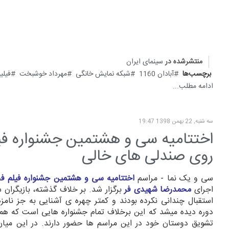
منتشرشده در
سینمای ایران
برچسب‌ها
آبادان 1160
شبکه نمایش خانگی
مهرداد خوشبخت
فیلی
ادامه مطلب...
سه شنبه, 22 بهمن 1398 19:47
اختتامیه سی و هشتمین جشنواره فی
روی صندلی های خالی
سی و یک نما - مراسم
اختتامیه سی و هشتمین جشنواره فیلم ف
اجرای
محمدرضا شهیدی فر
برگزار شد. بر خلاف گذشته، بازیگران س
استقبال چندانی نکرده بودند و کمتر چهره ی آشنایی به جز نامزد
دوره دیده میشد که این برخلاف تمام جشنواره هایی است که همکا
تشویق دوستان خود در این مراسم ها حضور دارند. در این می