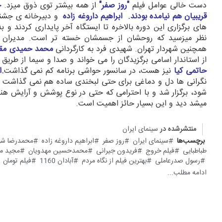
دست خالی عوامل فیلم
"روز صفر"
از همه بیشتر توی ذوق میزد.
حا
قریبیان هم نیامده بودند. ابراهیم داروغه زاده
و دبیرخانه ی جشنوا
های برگزاری این دوره بالاخره تا ایستگاه آخر پایداری کردند و 
نظر میزسید که روحشان از جسمشان خسته تر است. مدیران ه
همچنین شهردار تهران. شهیدی فرد به کارگردانی
محمد حمیدی مق
از استاندار اسامی برگزیدگان را می خواند و صدا و سیما از طری
حاتمی کیا
نیز هست، در سانسور حواشی برنامه کم نمی گذاشت
.
نگرانی ها دل و دماغی برای حتی لبخندی ساده هم نمی گذاشت ام
شود، برگزار شد و با احترامی که حتی در نوع پوشش و آرایش هنرم
میشد دید و این بسیار حائز اهمیت است.
منتشرشده در
سینمای ایران
برچسب‌ها
سینمای ایران
روز صفر
ابراهیم داروغه زاده
محمدرضا شه
طباطبایی
فیلم خروج
فریدون جیرانی
محمدحسین مهدویان
مجید م
رسول صدرعاملی
بهترین فیلم از نگاه مردم
آبادان 1160
فیلم تومان
ادامه مطلب...