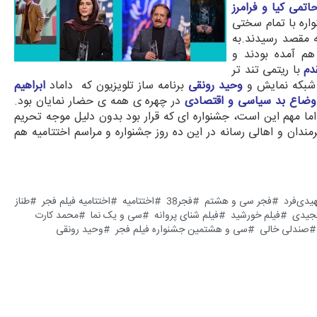
تمی کیا و فرامرز
ره با تمام سختی
به مقصد رسیدند.به
م آمده بودند و
دم
با ریتمی تند تر
ق شبکه نمایش و
وحید رونقی
برنامه ساز تلویزیون که داماد
ابراهیم
اوضاع بد سیاسی و اقتصادی
در چهره ی همه ی حضار نمایان بود.
ا مهم این است، جشنواره ای که قرار بود بدون دلیل موجه تحریم
ندان و اهالی رسانه در این ده روز جشنواره و مراسم اختتامیه هم
یدی‌فرد
فجر سی و هشتم
فجر38
اختتامیه
اختتامیه فیلم فجر
طناز
جیدی
فیلم خورشید
فیلم شنای پروانه
سی و یک نما
محمد کارت
صندلی خالی
سی و هشتمین جشنواره فیلم فجر
وحید رونقی