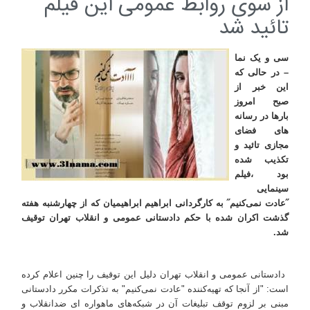
از سوی روابط عمومی این فیلم
تائید شد
سی و یک نما
– در حالی که
این خبر از
صبح امروز
بارها در رسانه
های فضای
مجازی تائید و
تکذیب شده
بود ،فیلم
سینمایی
˝عادت نمی‌کنیم˝ به کارگردانی ابراهیم ابراهیمیان که از چهارشنبه هفته
گذشت اکران شده با حکم دادستانی عمومی و انقلاب تهران توقیف
شد.
دادستانی عمومی و انقلاب تهران دلیل این توقیف را چنین اعلام کرده
است: "از آنجا که تهیه‌کننده "عادت نمی‌کنیم" به تذکرات مکرر دادستانی
مبنی بر لزوم توقف تبلیغات آن در شبکه‌های ماهواره ای ضدانقلاب و