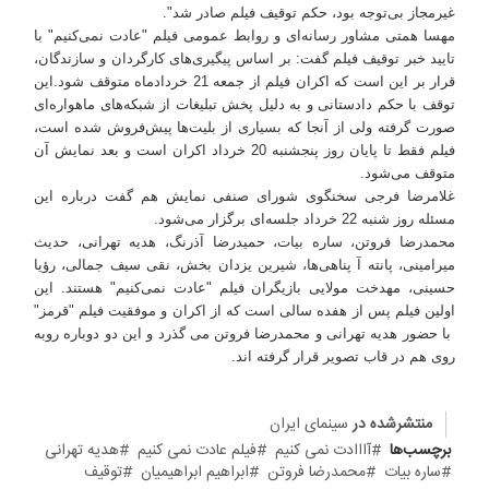
غیرمجاز بی‌توجه بود،‌ حکم توقیف فیلم صادر شد".
مهسا همتی مشاور رسانه‌ای و روابط عمومی فیلم "عادت نمی‌کنیم" با
تایید خبر توقیف فیلم گفت: بر اساس پیگیری‌های کارگردان و سازندگان،
قرار بر این است که اکران فیلم از جمعه 21 خردادماه متوقف ‌شود.این
توقف با حکم دادستانی و به دلیل پخش تبلیغات از شبکه‌های ماهواره‌ای
صورت گرفته ولی از آنجا که بسیاری از بلیت‌ها پیش‌فروش شده است،
فیلم فقط تا پایان روز پنجشنبه 20 خرداد اکران است و بعد نمایش آن
متوقف می‌شود.
غلامرضا فرجی سخنگوی شورای‌ صنفی نمایش هم گفت درباره این
مسئله روز شنبه 22 خرداد جلسه‌ای برگزار می‌شود.
محمدرضا فروتن، ساره بیات، حمیدرضا آذرنگ، هدیه تهرانی، حدیث
میرامینی، پانته آ پناهی‌ها، شیرین یزدان بخش، نقی سیف جمالی، رؤیا
حسینی، مهدخت مولایی بازیگران فیلم "عادت نمی‌کنیم" هستند. این
اولین فیلم پس از هفده سالی است که از اکران و موفقیت فیلم "قرمز"
با حضور هدیه تهرانی و محمدرضا فروتن می گذرد و این دو دوباره روبه
روی هم در قاب تصویر قرار گرفته اند.
منتشرشده در
سینمای ایران
برچسب‌ها
آااادت نمی کنیم
فیلم عادت نمی کنیم
هدیه تهرانی
ساره بیات
محمدرضا فروتن
ابراهیم ابراهیمیان
توقیف