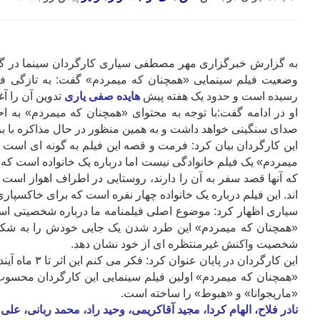
به گزارش خبرگزاری مهر مصطفی سیاری کارگردان سینما در گفت
وضعیت فیلم سینمایی «همچنان که میمردم» گفت: به تازگی فیلم
رسیده است و حدود یک هفته پیش
هایده صفی یاری
تدوین آن را آغ
او در ادامه گفت:با توجه به محتوای «همچنان که میمردم» به ا
صدای سنگینی خواهد داشت و به همین منظور در حال مذاکره با ب
این کارگردان بیان کرد: فرمت و قصه این فیلم به گونه ای است 
میمردم» یک فیلم خانوادگی نیست اما درباره یک خانواده است که ا
که آنها قصد سفر به آن را دارند، روستایی در اطراف اهواز است که 
اند. این فیلم درباره یک خانواده چهار نفره است که برای خاکسپ
سیاری اظهار کرد: موضوع اصلی فیلمنامه ما درباره شخصیتی اس
«همچنان که میمردم» این طرد شدن یک جایی خودش را به شکل 
شخصیت واکنش غیرمنتظره ای از خود نشان دهد.
این کارگردان در پایان عنوان کرد: فکر می کنم این اثر تا ۳ ماه آینده آماده نمایش شود.
«همچنان که میمردم» اولین فیلم سینمایی این کارگردان محسوب
«ماریجوانا» و «هبوط» را ساخته است.
نادر فلاح، الهام کردا، مجید آقاکریمی، وحید راد، محمد ربانی، علی 