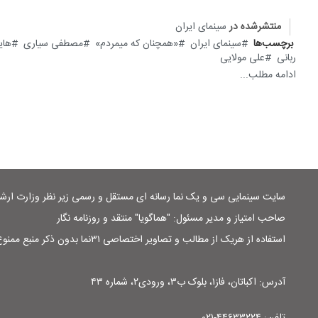
منتشرشده در
سینمای ایران
برچسب‌ها
سینمای ایران
«همچنان که میمردم»
مصطفی سیاری
های
ربانی
علی مولایی
ادامه مطلب...
سایت سینمایی سی و یک نما رسانه ای مستقل و رسمی زیر نظر وزارت ار
صاحب امتیاز و مدیر مسئول: "هماگویا" منتقد و روزنامه نگار
استفاده از هریک از مطالب و تصاویر اختصاصی ۳۱نما بدون ذکر منبع ممنوع است
آدرس: اکباتان، فاز۱، بلوک ب۳، ورودی۲، شماره ۴۳