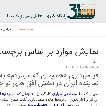
صفحه نخست
سینمای جه
نمایش موارد بر اساس برچسب
پنج شنبه, 04 مرداد 1397 04:30
فیلمبرداری «همچنان که میمردم» به 
نماینده ایران در بخش افق های نو جش
سی و یک نما -
مصطفی سیاری
کارگردان
«همچنان که میمردم»
از
این اثر و آغاز تدوین آن توسط هایده صفی یاری گفت.ضمن اینکه ق
نماینده ایران در بخش
افق های نو جشنواره ونیز
پیش رو باشد.