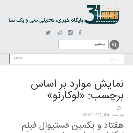
MENU
نمایش موارد بر اساس
برچسب: «لوکارنو»
پنج شنبه, 01 آذر 1397 00:00
هفتاد و یکمین فستیوال فیلم