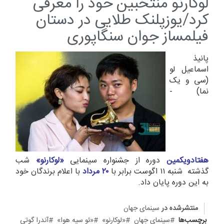
لوکارنو منتخبین خود را معرفی
کرد/یوزپلنک طلایی در دستان
فیلمساز جوان سنگاپوری
پانیذ
اسماعیل لو
(سی و یک
نما) -
هفتادویکمین
دوره از جشنواره سینمایی
«لوکارنو»
شب
گذشته شنبه ۱۱ اگوست برابر با
۲۰ مرداد
با اعلام برندگان خود
به این دوره پایان داد.
منتشرشده در
سینمای جهان
برچسب‌ها
سینمای جهان
«لوکارنو»
«ئو سیه هوا»
آندرا گوتی