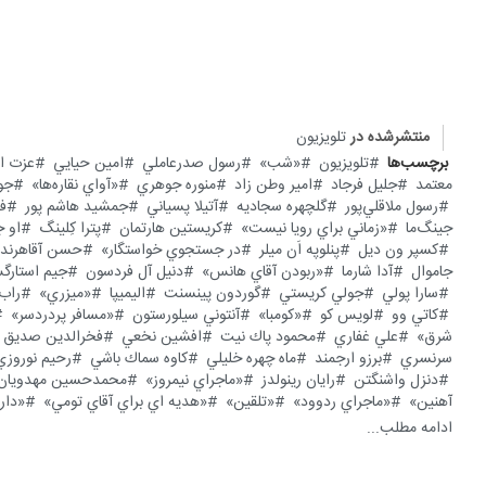
منتشرشده در
تلویزیون
برچسب‌ها
تلویزیون
«شب»
رسول صدرعاملي
امين حيايي
عزت ال
معتمد
جليل فرجاد
امير وطن زاد
منوره جوهري
«آواي نقاره‌ها»
جو
رسول ملاقلي‌پور
گلچهره سجاديه
آتيلا پسياني
جمشيد هاشم پور
فر
جينگ‌ما
«زماني براي رويا نيست»
كريستين هارتمان
پترا كِلينگ
او ج
كسپر ون ديل
پنلوپه اَن ميلر
در جستجوي خواستگار»
حسن آقاهرند
جاموال
آدا شارما
«ربودن آقاي هانس»
دنيل آل فردسون
جيم استار
سارا پولي
جولي كريستي
گوردون پينسنت
اليميپا
«ميزري»
راب 
كاتي وو
لويس كو
«كومبا»
آنتوني سيلورستون
«مسافر پردردسر»
شرق»
علي غفاري
محمود پاك نيت
افشين نخعي
فخرالدين صديق 
سرنسري
برزو ارجمند
ماه چهره خليلي
كاوه سماك باشي
رحيم نوروزي
دنزل واشنگتن
رايان رينولدز
«ماجراي نيمروز»
محمدحسين مهدويان
آهنين»
«ماجراي ردوود»
«تلقين»
«هديه اي براي آقاي تومي»
«دار
ادامه مطلب...