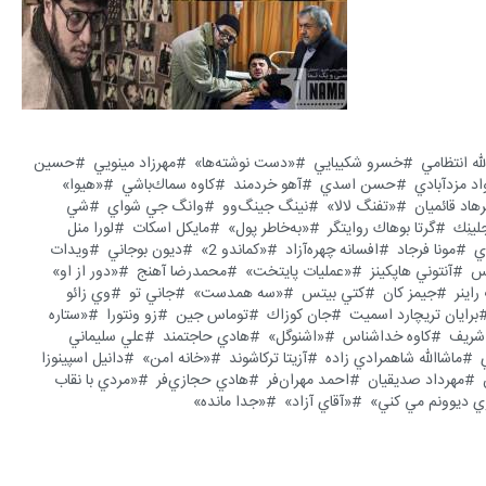
له انتظامي
خسرو شكيبايي
«دست نوشته‌ها»
مهرزاد مينويي
حسين
اد مزدآبادي
حسن اسدي
آهو خردمند
كاوه سماك‌باشي
«هيوا»
هاد قائميان
«تفنگ لالا»
نينگ جينگ‌وو
وانگ جي شواي
شي
لينِك
گرتا بوهاك روايتگر
«به‌خاطر پول»
مايكل اسكات
لورا منل
ي
مونا فرجاد
افسانه چهره‌آزاد
«كماندو 2»
ديون بوجاني
ويدات
گس
آنتوني هاپكينز
«عمليات پايتخت»
محمدرضا آهنج
«دور از او»
راينر
جيمز كان
كتي بيتس
«سه همدست»
جاني تو
وي زائو
برايان تريچارد اسميت
جان كوزاك
توماس جين
زو ونتورا
«ستاره
شريف
كاوه خداشناس
«اشنوگل»
هادي حاجتمند
علي سليماني
ماشاالله شاهمرادي زاده
آزيتا تركاشوند
«خانه امن»
دانيل اسپينوزا
مهرداد صديقيان
احمد مهران‌فر
هادي حجازي‌فر
«مردي با نقاب
ي ديوونم مي كني»
«آقاي آزاد»
«جدا مانده»