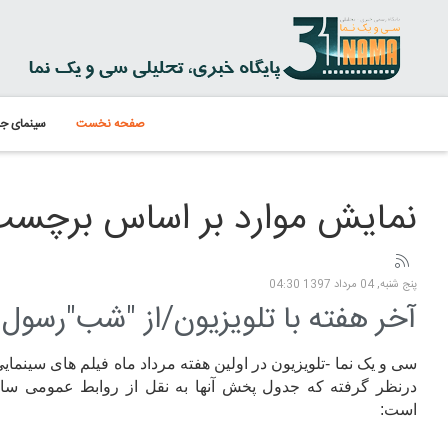
صفحه نخست
سینمای جه
نمایش موارد بر اساس برچسب
پنج شنبه, 04 مرداد 1397 04:30
آخر هفته با تلویزیون/از "شب"رسول 
سی و یک نما -تلویزیون در
او
لین هفته مرداد ماه فیلم های سینمایی
درنظر گرفته که جدول پخش آنها به نقل از روابط عمومی سا
است: