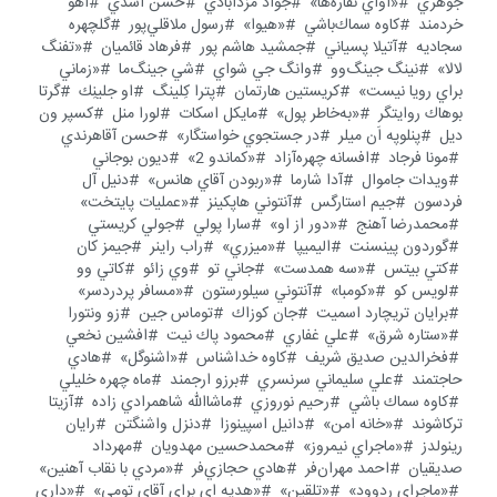
جوهري
«آواي نقاره‌ها»
جواد مزدآبادي
حسن اسدي
آهو
خردمند
كاوه سماك‌باشي
«هيوا»
رسول ملاقلي‌پور
گلچهره
سجاديه
آتيلا پسياني
جمشيد هاشم پور
فرهاد قائميان
«تفنگ
لالا»
نينگ جينگ‌وو
وانگ جي شواي
شي جينگ‌ما
«زماني
براي رويا نيست»
كريستين هارتمان
پترا كِلينگ
او جلينِك
گرتا
بوهاك روايتگر
«به‌خاطر پول»
مايكل اسكات
لورا منل
كسپر ون
ديل
پنلوپه اَن ميلر
در جستجوي خواستگار»
حسن آقاهرندي
مونا فرجاد
افسانه چهره‌آزاد
«كماندو 2»
ديون بوجاني
ويدات جاموال
آدا شارما
«ربودن آقاي هانس»
دنيل آل
فردسون
جيم استارگس
آنتوني هاپكينز
«عمليات پايتخت»
محمدرضا آهنج
«دور از او»
سارا پولي
جولي كريستي
گوردون پينسنت
اليميپا
«ميزري»
راب راينر
جيمز كان
كتي بيتس
«سه همدست»
جاني تو
وي زائو
كاتي وو
لويس كو
«كومبا»
آنتوني سيلورستون
«مسافر پردردسر»
برايان تريچارد اسميت
جان كوزاك
توماس جين
زو ونتورا
«ستاره شرق»
علي غفاري
محمود پاك نيت
افشين نخعي
فخرالدين صديق شريف
كاوه خداشناس
«اشنوگل»
هادي
حاجتمند
علي سليماني سرنسري
برزو ارجمند
ماه چهره خليلي
كاوه سماك باشي
رحيم نوروزي
ماشاالله شاهمرادي زاده
آزيتا
تركاشوند
«خانه امن»
دانيل اسپينوزا
دنزل واشنگتن
رايان
رينولدز
«ماجراي نيمروز»
محمدحسين مهدويان
مهرداد
صديقيان
احمد مهران‌فر
هادي حجازي‌فر
«مردي با نقاب آهنين»
«ماجراي ردوود»
«تلقين»
«هديه اي براي آقاي تومي»
«داري