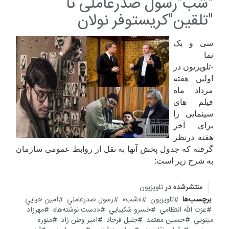
"شب"رسول صدرعاملی تا
"تلقین"کریستوفر نولان
سی و یک
نما
-تلویزیون در
او
لین هفته
مرداد ماه
فیلم های
سینمایی را
برای آخر
هفته درنظر
گرفته که جدول پخش آنها به نقل از روابط عمومی سازمان
به شرح زیر است:
منتشرشده در
تلویزیون
برچسب‌ها
تلویزیون
«شب»
رسول صدرعاملي
امين حيايي
عزت الله انتظامي
خسرو شكيبايي
«دست نوشته‌ها»
مهرزاد
مينويي
حسين معتمد
جليل فرجاد
امير وطن زاد
منوره