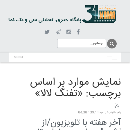
MENU
نمایش موارد بر اساس
برچسب: «تفنگ لالا»
پنج شنبه, 04 مرداد 1397 04:30
آخر هفته با تلویزیون/از