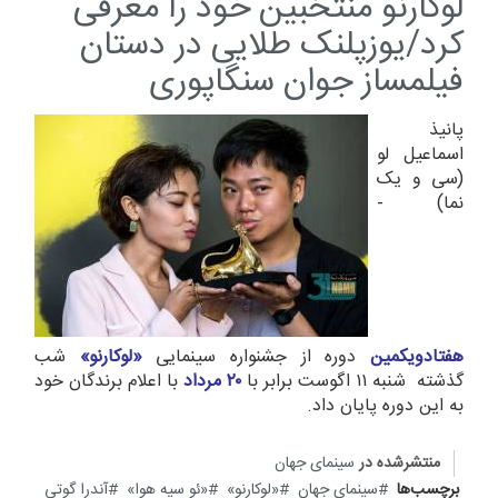
لوکارنو منتخبین خود را معرفی
کرد/یوزپلنک طلایی در دستان
فیلمساز جوان سنگاپوری
پانیذ
اسماعیل لو
(سی و یک
نما) -
هفتادویکمین
دوره از جشنواره سینمایی
«لوکارنو»
شب
گذشته شنبه ۱۱ اگوست برابر با
۲۰ مرداد
با اعلام برندگان خود
به این دوره پایان داد.
منتشرشده در
سینمای جهان
برچسب‌ها
سینمای جهان
«لوکارنو»
«ئو سیه هوا»
آندرا گوتی