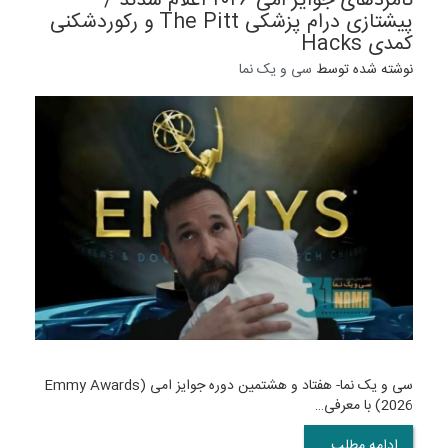
نامزدهای جوایز امی ۲۰۲۶ اعلام شدند /
پیشتازی درام پزشکی The Pitt و رکوردشکنی
کمدی Hacks
نوشته شده توسط
سی و یک نما
سی و یک نما- هفتاد و هشتمین دوره جوایز امی (Emmy Awards
2026) با معرفی…
ادامه مطلب...