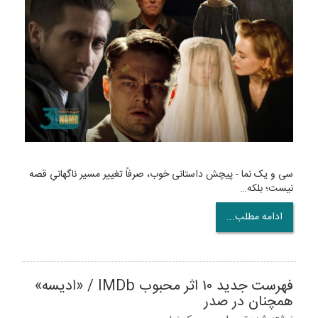
سی و یک نما - پیچش داستانی خوب، صرفاً تغییر مسیر ناگهانیِ قصه
نیست؛ بلکه…
ادامه مطلب...
فهرست جدید ۱۰ اثر محبوب IMDb / «ادیسه»
همچنان در صدر