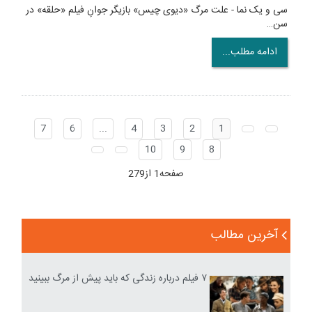
سی و یک نما - علت مرگ «دیوی چیس» بازیگر جوانِ فیلم «حلقه» در
سن…
ادامه مطلب...
7
6
...
4
3
2
1
10
9
8
صفحه1 از279
آخرین مطالب
۷ فیلم درباره زندگی که باید پیش از مرگ ببینید