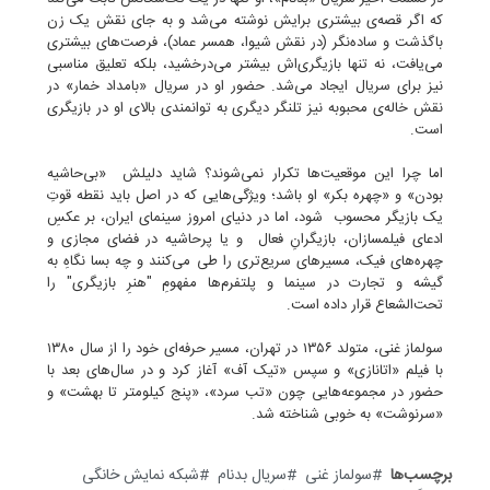
که اگر قصه‌ی بیشتری برایش نوشته می‌شد و به جای نقش یک زن
با‌گذشت و ساده‌نگر (در نقش شیوا، همسر عماد)، فرصت‌های بیشتری
می‌یافت، نه تنها بازیگری‌اش بیشتر می‌درخشید، بلکه تعلیق مناسبی
نیز برای سریال ایجاد می‌شد. حضور او در سریال «بامداد خمار» در
نقش خاله‌ی محبوبه نیز تلنگر دیگری به توانمندی بالای او در بازیگری
است.
اما چرا این موقعیت‌ها تکرار نمی‌شوند؟ شاید دلیلش «بی‌حاشیه
بودن» و «چهره بکر» او باشد؛ ویژگی‌هایی که در اصل باید نقطه قوتِ
یک بازیگر محسوب شود، اما در دنیای امروز سینمای ایران، بر عکسِ
ادعای فیلمسازان، بازیگرانِ فعال و یا پرحاشیه‌ در فضای مجازی و
چهره‌های فیک، مسیرهای سریع‌تری را طی می‌کنند و چه بسا نگاهِ به
گیشه و تجارت در سینما و پلتفرم‌ها مفهومِ "هنرِ بازیگری" را
تحت‌الشعاع قرار داده است.
سولماز غنی، متولد ۱۳۵۶ در تهران، مسیر حرفه‌ای خود را از سال ۱۳۸۰
با فیلم «اتانازی» و سپس «تیک آف» آغاز کرد و در سال‌های بعد با
حضور در مجموعه‌هایی چون «تب سرد»، «پنج کیلومتر تا بهشت» و
«سرنوشت» به خوبی شناخته شد.
برچسب‌ها
سولماز غنی
سریال بدنام
شبکه نمایش خانگی