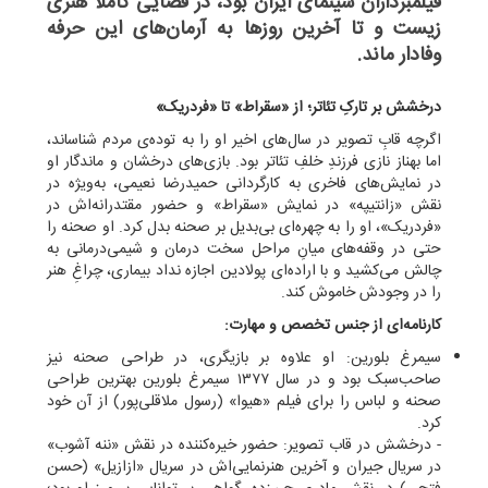
فیلمبرداران سینمای ایران بود، در فضایی کاملاً هنری
زیست و تا آخرین روزها به آرمان‌های این حرفه
وفادار ماند.
درخشش بر تارکِ تئاتر؛ از «سقراط» تا «فردریک»
اگرچه قابِ تصویر در سال‌های اخیر او را به توده‌ی مردم شناساند،
اما بهناز نازی فرزندِ خلفِ تئاتر بود. بازی‌های درخشان و ماندگار او
در نمایش‌های فاخری به کارگردانی حمیدرضا نعیمی، به‌ویژه در
نقش «زانتیپه» در نمایش «سقراط» و حضور مقتدرانه‌اش در
«فردریک»، او را به چهره‌ای بی‌بدیل بر صحنه بدل کرد. او صحنه را
حتی در وقفه‌های میانِ مراحل سخت درمان و شیمی‌درمانی به
چالش می‌کشید و با اراده‌ای پولادین اجازه نداد بیماری، چراغِ هنر
را در وجودش خاموش کند.
کارنامه‌ای از جنس تخصص و مهارت:
سیمرغ بلورین: او علاوه بر بازیگری، در طراحی صحنه نیز
صاحب‌سبک بود و در سال ۱۳۷۷ سیمرغ بلورین بهترین طراحی
صحنه و لباس را برای فیلم «هیوا» (رسول ملاقلی‌پور) از آن خود
کرد.
- درخشش در قاب تصویر: حضور خیره‌کننده در نقش «ننه آشوب»
در سریال جیران و آخرین هنرنمایی‌اش در سریال «ازازیل» (حسن