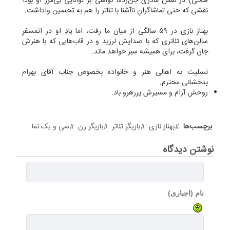
فتحی) در نقش مادری جن‌زده، گواهی بر توانایی بی‌مرز او بود؛
نقشی که حتی تماشاگرانِ ناآشنا با تئاتر را هم به تحسین واداشت.
بهناز نازی در ۵۹ سالگی از میان ما رفت، اما یادِ او در اتمسفرِ
سالن‌های تئاتری که با صدایش لرزید و در قاب‌هایی که با هنرش
جان گرفت، برای همیشه سبز خواهد ماند.
تسلیت به اهالی هنر و خانواده بخصوص جناب آقای بهرام
بدخشانی محترم.
روحش آرام و مسیرش پررهرو باد.
برچسب‌ها
بهناز نازی
بازیگر تئاتر
بازیگر زن
سی و یک نما
نوشتن دیدگاه
نام (اجباری)