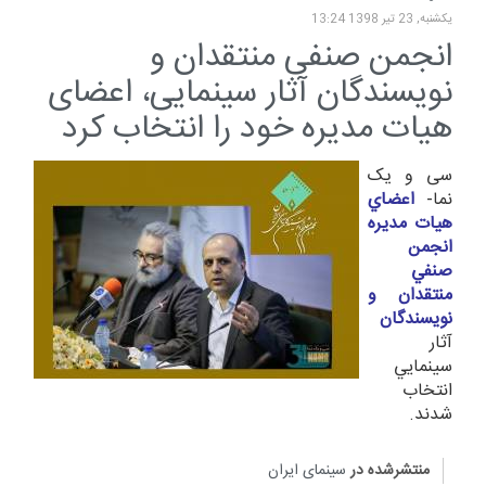
یکشنبه, 23 تیر 1398 13:24
انجمن صنفی منتقدان و
نویسندگان آثار سینمایی، اعضای
هیات مدیره خود را انتخاب کرد
سی و یک
نما-
اعضاي
هيات مديره
انجمن
صنفي
منتقدان و
نويسندگان
آثار
سينمايي
انتخاب
شدند.
منتشرشده در
سینمای ایران