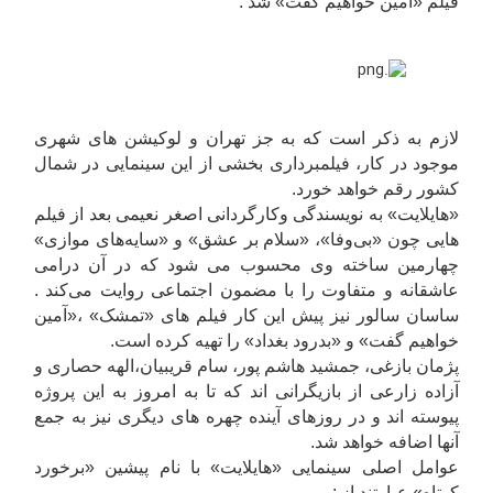
فیلم «آمین خواهیم گفت» شد .
لازم به ذکر است که به جز تهران و لوکیشن های شهری
موجود در کار، فیلمبرداری بخشی از این سینمایی در شمال
کشور رقم خواهد خورد.
«هایلایت» به نویسندگی وکارگردانی اصغر نعیمی بعد از فیلم
هایی چون «بی‌وفا»، «سلام بر عشق» و «سایه‌های موازی»
چهارمین ساخته وی محسوب می شود که در آن درامی
عاشقانه و متفاوت را با مضمون اجتماعی روایت می‌کند .
ساسان سالور نیز پیش این کار فیلم های «تمشک» ،«آمين
خواهيم گفت» و «بدرود بغداد» را تهیه کرده است.
پژمان بازغی، جمشید هاشم پور، سام قریبیان،الهه حصاری و
آزاده زارعی از بازیگرانی اند كه تا به امروز به این پروژه
پیوسته اند و در روزهای آینده چهره های دیگری نیز به جمع
آنها اضافه خواهد شد.
عوامل اصلی سینمایی «هایلایت» با نام پیشین «برخورد
کوتاه» عبارتند از :