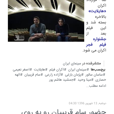
نما - قرارداد
اكران
«هايلايت»
بالاخره
بسته شد و
اين فيلم
بعد از
جشنواره
فيلم فجر
اكران مى شود.
منتشرشده در
سینمای ایران
برچسب‌ها
سینمای ایران
اکران فیلم
هایلایت
اصغر نعیمی
ساسان سالور
پژمان بازغی
آزاده زارعی
سام قریبیان
الهه
حصاری
مینا وحید
جمشید هاشم پور
ادامه مطلب...
دوشنبه, 13 شهریور 1396 04:30
حضور سام قریبیان رو به روی