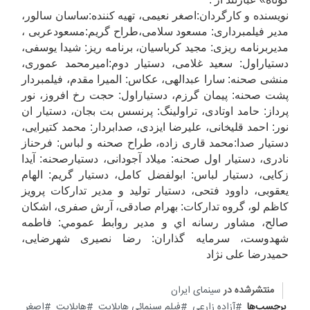
نویسنده و کارگردان:اصغر نعیمی، تهیه کننده:ساسان سالور،
مدیر فیلمبرداری: مسعود سلامی،طراح گریم:مسعودعربی ،
مدیربرنامه ریزی: مجید کرباسیان، برنامه ریز: شیدا یوسفی،
دستیاراول: سعید غلامی، دستیار دوم:امیرمحمد عموری،
منشی صحنه: سارا عبدالهی، عکاس: المیرا مقدم، فیلمبردار
پشت صحنه: پیمان گرزم، دستیاراول: حجت رخ افروز، نور
پرداز: حامد اوتادی، تراولینگ: پرنسس بت بجان، دستیار ان
نور: احمد قلیخانی، علیرضا ایزدی، صدابردار: محمد کتیرایی،
دستیار صدا:محمد قاری زاده، طراح صحنه و لباس: فرحناز
نادری، دستیار اول صحنه: میلاد آجودانی، دستیارصحنه: آیدا
زکایی، دستیار لباس: ابولفضل کامل، دستیار گریم: الهام
یعقوبی، داوود فتحی، دستیار تولید و مدیر تدارکات پرویز
کاظم لو، گروه تدارکات: بهرام صادقی، آرش صفری، اشکان
صالح، مشاور رسانه اي و مدير روابط عمومي: فاطمه
شهدوست، سرمایه گذاران: رضا نصیری شهرضایی،
حمیدرضا علی نژاد
منتشرشده در
سینمای ایران
برچسب‌ها
آزاده زارعی
فیلم سینمائی هایلایت
هایلایت
اصغر