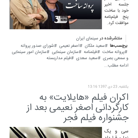
جلسه اخیر
خود با ساخت
پنج فیلم‌نامه
موافقت کرد.
منتشرشده در
سینمای ایران
برچسب‌ها
سعید ملکان
اصغر نعیمی
شورای صدور پروانه
پروانه ساخت
فیلمنامه
سازمان سینمایی
سازمان امور سینمایی
و سمعی بصری
سعید سعدی
فیلم مداربسته
ادامه مطلب...
یکشنبه, 23 دی 1397 13:16
اکران فیلم «هايلايت» به
کارگردانی اصغر نعیمی بعد از
جشنواره فیلم فجر
سی و یک