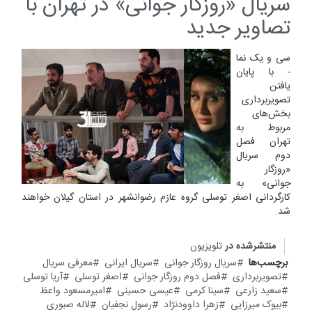
سریال «روزگار جوانی» در تهران با
تصاویر جدید
سی و یک نما
- با پایان
یافتن
تصویربرداری
بخش‌های
مربوط به
تهران فصل
دوم سریال
«روزگار
جوانی» به
کارگردانی اصغر توسلی گروه عازم رضوانشهر در استان گیلان خواهند
شد.
منتشرشده در
تلویزیون
برچسب‌ها
سریال روزگار جوانی
سریال ایرانی
معرفی سریال
تصویربرداری
فصل دوم روزگار جوانی
اصغر توسلی
آریا توسلی
سعید زارعی
سینا کرمی
عیسی حسینی
امیرمسعود واعظ
بیوک میرزایی
زهرا داوودنژاد
رسول نجفیان
لاله صبوری