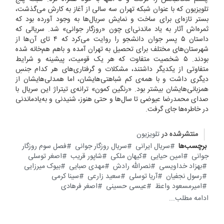
تلویزیون که با عنوان شبکه تهران سه سالی از آغاز به کارش می‌گذشت،
بستر تازه‌ای برای ساخت و نمایش سریال‌‌ها به وجود آورده بود که
ثمره‌اش آثار به یاد ماندنی‌ای چون «روزگار جوانی» شد. سریالی که
داستان ۵ پسر جوان دانشجو را روایت می‌کرد که ۴ تای آن‌ها از
شهرستان‌های مختلف برای تحصیل به تهران آمده و باهم هم‌خانه شده
بودند. ۵ شخصیت متفاوت ‌که هر یک قومیت، پیشینه و شرایط
متفاوتی از یکدیگر داشتند، مشکلات و گرفتاری‌های هر کدام جنسِ
دیگری داشت و با همه‌ی کم شباهتی‌هایشان، اما همدلی‌هایشان از
همزبانی‌هایشان بیشتر بود. «رنگین کمون» ترانه‌ی تیتراژ این سریال با
صدای محمدرضا عیوضی تا سال‌ها و حتی هنوز، شنیدنی و به‌یادماندنی
در خاطره‌ها جای گرفت.
منتشرشده در
تلویزیون
برچسب‌ها
سریال ایرانی
سریال روزگار جوانی
فصل سوم روزگار
جوانی
امین حیایی
کیهان ملکی
شاپور قریب
اصغر توسلی
بهزاد خداویسی
نصرالله رادش
مهدی صبایی
بیوک میرزایی
رسول نجفیان
آریا توسلی
سعید زارعی
سینا کرمی
امیرمسعود واعظ
عیسی حسینی
اصغر فرهادی
ادامه مطلب...