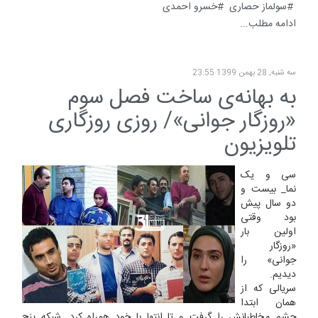
سولماز حصاری
خسرو احمدی
ادامه مطلب...
سه شنبه, 28 بهمن 1399 23:55
به بهانه‌ی ساخت فصل سوم
«روزگار جوانی»/ روزی روزگاری
تلویزیون
سی و یک
نما_ بیست و
دو سال پیش
بود وقتی
اولین بار
«روزگار
جوانی» را
دیدیم.
سریالی که از
همان ابتدا
چشم مخاطبانش را گرفت و تا انتها با خود همراه کرد. شبکه پنج