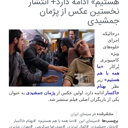
هستیم» ادامه دارد+ انتشار
نخستین عکس از پژمان
جمشیدی
درحالیکه
اجرای
جلوه‌های
ویژه
کامپیوتری
پُرکار
«ما
همه با هم
هستیم»
زیر
نظر
بهنام
خاکسار
ادامه دارد، اولین عکس از
پژمان جمشیدی
به عنوان
یکی از بازیگران اصلی فیلم منتشر شد.
منتشرشده در
سینمای ایران
برچسب‌ها
سینمای این
«ما همه با هم هستیم»
بهنام خاکسار
پژمان جمشیدی
کمال تبریزی
سیدرضا میرکریمی
مهران مدیری