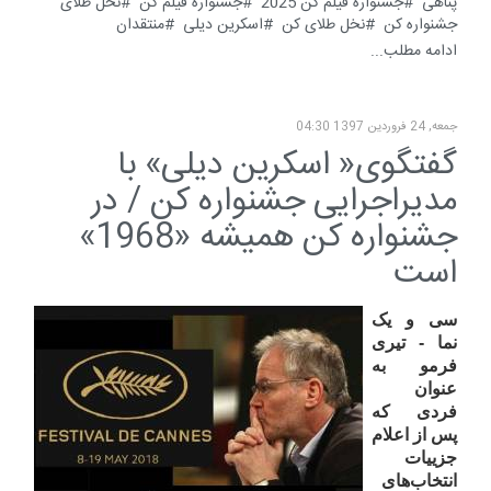
پناهی
جشنواره فیلم کن 2025
جشنواره فیلم کن
نخل طلای
جشنواره کن
نخل طلای کن
اسکرین دیلی
منتقدان
ادامه مطلب...
جمعه, 24 فروردين 1397 04:30
گفتگوی« اسکرین دیلی» با
مدیراجرایی جشنواره کن / در
جشنواره کن همیشه «1968»
است
سی و یک
نما - تیری
فرمو به
عنوان
فردی که
پس از اعلام
جزییات
انتخاب‌های