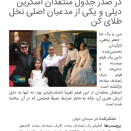
در صدر جدول منتقدان اسکرین
دیلی و یکی از مدعیان اصلی نخل
طلای کن
سی و یک نما
- جعفر پناهی،
کارگردان
تحسین‌شده
«این یک فیلم
نیست» و
«دایره»، با
فیلم «یک
تصادف ساده»
بازگشته است.
استقبال منتقدان از این فیلم تقریباً اجتناب‌ناپذیر بود، نه تنها به دلیل
ارزش هنری آن، بلکه به خاطر شرایط عمیقاً شخصی که در آن ساخته
شده است.
منتشرشده در
سینمای جهان
برچسب‌ها
فیلم یک تصادف ساده
یک تصادف ساده
جعفر