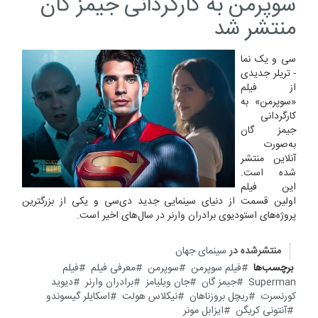
سوپرمن به کارگردانی جیمز گان
منتشر شد
سی و یک نما
- تریلر جدیدی
از فیلم
«سوپرمن» به
کارگردانی
جیمز گان
به‌صورت
آنلاین منتشر
شده است.
این فیلم
اولین قسمت از دنیای سینمایی جدید دی‌سی و یکی از بزرگترین
پروژه‌های استودیوی برادران وارنر در سال‌های اخیر است.
منتشرشده در
سینمای جهان
برچسب‌ها
فیلم سوپرمن
سوپرمن
معرفی فیلم
فیلم
Superman
جیمز گان
جان ویلیامز
برادران وارنر
دیوید
کورنسرت
ریچل بروزناهان
نیکلاس هولت
اسکایلر گیسوندو
آنتونی کریگن
ایزابل مونر