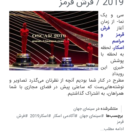
2019 / فرش قرمز
سی و یک
نما- از زمانِ
آغاز
فرش
قرمز و
مراسم
اسکار
، لحظه
به لحظه با
پوشش
خبری این
رویدادِ
مطرح در کنار شما بودیم آنچه از نظرتان می‌گذرد تصاویر و
نوشته‌هایی‌ست که ساعتی پیش در فضای مجازی با شما
همراهان، به اشتراک گذاشتیم.
منتشرشده در
سینمای جهان
برچسب‌ها
سینمای جهان
آکادمی اسکار
اسکار2019
فرش
قرمز
ادامه مطلب...