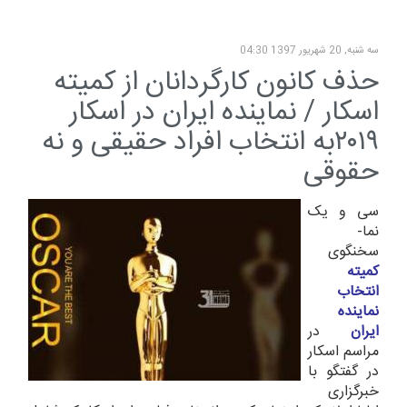
سه شنبه, 20 شهریور 1397 04:30
حذف کانون کارگردانان از کمیته
اسکار / نماینده ایران در اسکار
۲۰۱۹به انتخاب افراد حقیقی و نه
حقوقی
سی و یک
نما-
سخنگوی
کمیته
انتخاب
نماینده
ایران
در
مراسم اسکار
در گفتگو با
خبرگزاری