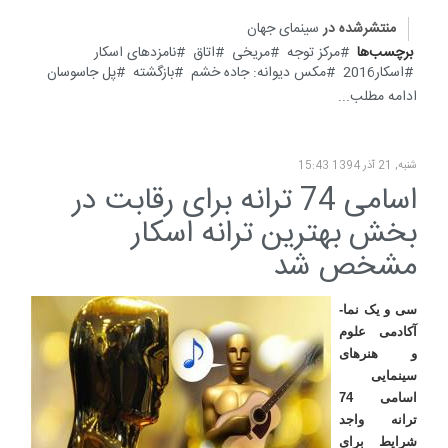
منتشرشده در
سینمای جهان
برچسب‌ها
مرکز توجه
مریخی
اتاق
نامزدهای اسکار
اسکار2016
مکس دیوانه: جاده خشم
بازگشته
پل جاسوسان
ادامه مطلب...
شنبه, 21 آذر 1394 15:43
اسامی 74 ترانه برای رقابت در
بخش بهترین ترانه اسکار
مشخص شد
سی و یک نما-
آکادمی علوم
و هنرهای
سینمایی
اسامی 74
ترانه واجد
شرایط برای