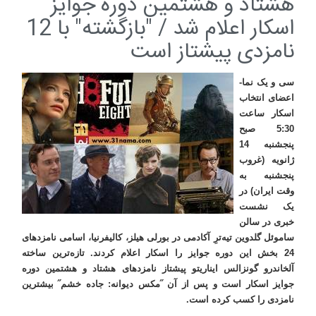
هشتاد و هشتمین دوره جوایز
اسکار اعلام شد / "بازگشته" با 12
نامزدی پیشتاز است
سی و یک نما-
اعضای انتخاب
اسکار ساعت
5:30 صبح
پنجشنبه 14
ژانویه (غروب
پنجشنبه به
وقت ایران) در
یک نشست
خبری در سالن
ساموئل گلدوین تیه‌ترِ آکادمی در بورلی هیلز، کالیفرنیا، اسامی نامزدهای
24 بخش این دوره جوایز را اسکار اعلام کردند. تازه‌ترین ساخته
آلخاندرو گونزالس ایناریتو پیشتاز نامزدهای هشتاد و هشتمین دوره
جوایز اسکار است و پس از آن ˝مکس دیوانه: جاده خشم˝ بیشترین
نامزدی را کسب کرده است
.