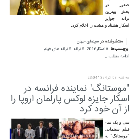
حضور در
بخش بهترین
ترانه جوایز
اسکار هشتاد و هشت را اعلام کرد
.
منتشرشده در
سینمای جهان
برچسب‌ها
اسکار2016
ترانه
ترانه های فیلم
ادامه مطلب...
سه شنبه, 03 آذر 1394 23:04
"موستانگ" نماینده فرانسه در
اسکار جایزه لوکس پارلمان اروپا را
از آن خود کرد
سی و یک نما-
فیلم سینمایی
"موستانگ" به