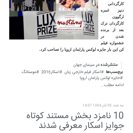
کارگردانی
دنیز غمزه
ارگوون
کارگردان ترک
بعد از برنده
شدن در
جشنواره فیلم
کن این بار جایزه لوکس پارلمان اروپا را تصاحب کرد.
منتشرشده در
سینمای جهان
برچسب‌ها
اسکار فیلم خارجی زبان
اسکار2016
موستانگ
حایزه لوکس پارلمان اروپا
ادامه مطلب...
سه شنبه, 05 آبان 1394 14:07
10 نامزد بخش مستند کوتاه
جوایز اسکار معرفی شدند