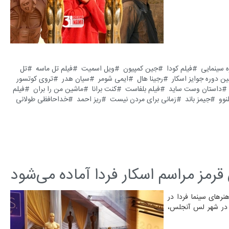
ه سینمایی
فیلم کودا
جین کمپیون
ویل اسمیت
فیلم تل ماسه
تل
ین دوره جوایز اسکار
رجینا هال
ایمی شومر
سیان هدر
تروی کوتسور
داستان وست ساید
فیلم بلفاست
کنت برانا
ماشین من را بران
فیلم
نوو
جیمز باند
زمانی برای مردن نیست
ریز احمد
خداحافظی طولانی
 قرمز مراسم اسکار فردا آماده می‌شود
رهای سینما فردا در
الن تئاتر دالبی واقع در شهر لس آنجلس،