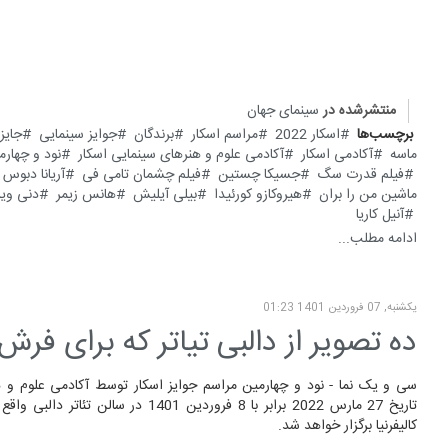
منتشرشده در
سینمای جهان
برچسب‌ها
اسکار 2022
مراسم اسکار
برندگان
جوایز سینمایی
جایز
ماسه
آکادمی اسکار
آکادمی علوم و هنر‌های سینمایی اسکار
نود و چهارم
فیلم قدرت سگ
جسیکا چستین
فیلم چشمان تامی فی
آریانا دبوس
ماشین من را بران
هیروکازو کورئیدا
بیلی آیلیش
هانس زیمر
دنی ویل
آنیل کاریا
ادامه مطلب...
یکشنبه, 07 فروردين 1401 01:23
ده تصویر از دالبی تیاتر که برای فرش
سی و یک نما - نود و چهارمین مراسم جوایز اسکار توسط آکادمی علوم و هن
تاریخ 27 مارس 2022 برابر با 8 فروردین 1401 در س
کالیفرنیا برگزار خواهد شد.