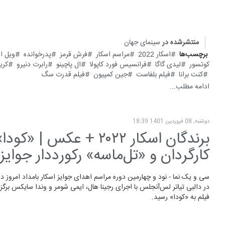
منتشرشده در
سینمای جهان
برچسب‌ها
اسکار 2022
مراسم اسکار
فرش قرمز
پدرخوانده
ویل ا
کوتسور
لیدی گاگا
فرانسیس فورد کاپولا
ال پاچینو
رابرت دنیرو
کری
کنت برانا
فیلم بلفاست
جین کمپیون
فیلم قدرت سگ
ادامه مطلب...
دوشنبه, 08 فروردين 1401 18:39
برندگان اسکار ۲۰۲۲ + 
کارگردان و «تل‌ماسه» رکورددار جوایز
سی و یک نما - نود و چهارمین دوره مراسم اهدای جوایز اسکار بامداد امروز د
در دالبی تیاتر لس‌آنجلس با اجرای رجینا هال، ایمی شومر و وندا سایکس برگزا
فیلم به «کودا» رسید.