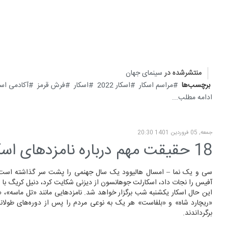
منتشرشده در
سینمای جهان
برچسب‌ها
مراسم اسکار
اسکار 2022
اسکار
فرش قرمز
آکادمی اسک
ادامه مطلب...
جمعه, 05 فروردين 1401 20:30
18 حقیقت مهم درباره نامزدهای اسکار 2022
سی و یک نما – امسال هالیوود یک سال جهنمی را پشت سر گذاشته است.
آفیس را نجات داد، اسکارلت جوهانسون از دیزنی شکایت کرد، دنیل کریگ با با
این حال اسکار یکشنبه شب برگزار خواهد شد. نامزدهایی مانند «تل ماسه»،
«ریچارد شاه» و «بلفاست» هر یک به نوعی مردم را پس از دوره‌های طولانی
برگرداندند.