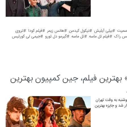
سمیت
بیلی آیلیش
نیکول کیدمن
هانس زیمر
فیلم کودا
تروی
س راک
فیلم تل ماسه
تل ماسه
گیرمو دل تورو
جیمی لی کورتیس
عکس | «کودا» بهترین فیلم، جین کمپیون بهترین
وشنبه به وقت تهران
ر شد و جایزه بهترین