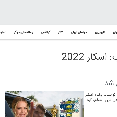
ان
تلویزیون
سینمای ایران
تئاتر
گوناگون
رسانه های دیگر
درباره
کار 2022
 شد
سی و یک نما - سیان هدر که با فیلم «کودا» در مراسم اسکار سال 2022 توانست برنده اسکار
دی‌اش را انتخاب کرد.