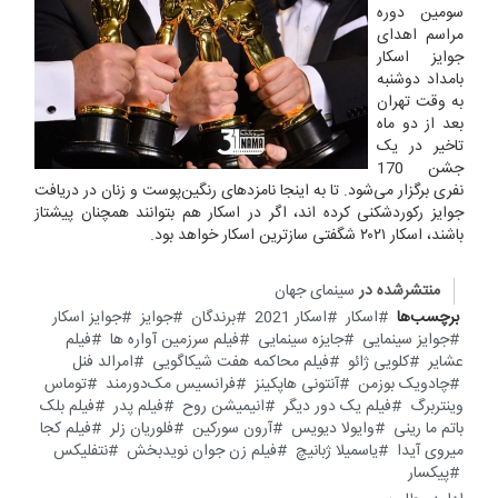
سومین دوره
مراسم اهدای
جوایز اسکار
بامداد دوشنبه
به وقت تهران
بعد از دو ماه
تاخیر در یک
جشن 170
نفری برگزار می‌شود. تا به اینجا نامزدهای رنگین‌پوست و زنان در دریافت
جوایز رکوردشکنی کرده اند، اگر در اسکار هم بتوانند همچنان پیشتاز
باشند، اسکار ۲۰۲۱ شگفتی سازترین اسکار خواهد بود.
منتشرشده در
سینمای جهان
برچسب‌ها
اسکار
اسکار 2021
برندگان
جوایز
جوایز اسکار
جوایز سینمایی
جایزه سینمایی
فیلم سرزمین آواره ها
فیلم
عشایر
کلویی ژائو
فیلم محاکمه هفت شیکاگویی
امرالد فنل
چادویک بوزمن
آنتونی هاپکینز
فرانسیس مک‌دورمند
توماس
وینتربرگ
فیلم یک دور دیگر
انیمیشن روح
فیلم پدر
فیلم بلک
باتم ما رینی
وایولا دیویس
آرون سورکین
فلوریان زلر
فیلم کجا
میروی آیدا
یاسمیلا ژبانیچ
فیلم زن جوان نویدبخش
نتفلیکس
پیکسار