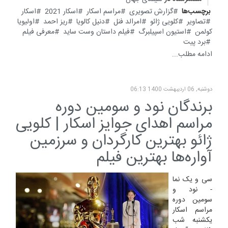
برچسب‌ها
گزارش تصویری
مراسم اسکار
اسکار 2021
اسکار
تصاویر
کلویی ژائو
امرالد فنل
دنیل کالویا
ریز احمد
اولیویا
کولمن
استیون اسپیلبرگ
فیلم داستان وست ساید
معرفی فیلم
برد پیت
ادامه مطلب...
دوشنبه, 06 ارديبهشت 1400 06:13
برندگان نود و سومین دوره
مراسم اهدای جوایز اسکار | کلویی
ژائو بهترین کارگردان و سرزمین
آواره‌ها بهترین فیلم
سی و یک نما
- نود و
سومین دوره
مراسم اسکار
یکشنبه شب