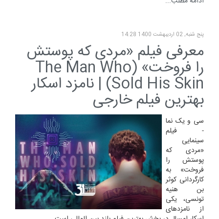
ادامه مطلب...
پنج شنبه, 02 ارديبهشت 1400 14:28
معرفی فیلم «مردی که پوستش
را فروخت» (The Man Who
Sold His Skin) | نامزد اسکار
بهترین فیلم خارجی
سی و یک نما
- فیلم
سینمایی
«مردی که
پوستش را
فروخت» به
کارگردانی کوثر
بن هنیه
تونسی، یکی
از نامزدهای