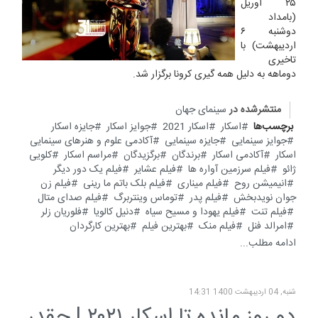
۲۵ آوریل
(بامداد
دوشنبه ۶
اردیبهشت) با
تاخیری
دوماهه به دلیل همه گیری کرونا برگزار شد.
منتشرشده در
سینمای جهان
برچسب‌ها
اسکار
اسکار 2021
جوایز اسکار
جایزه اسکار
جوایز سینمایی
جایزه سینمایی
آکادمی علوم و هنر‌های سینمایی
اسکار
آکادمی اسکار
برندگان
برگزیدگان
مراسم اسکار
کلویی
ژائو
فیلم سرزمین آواره ها
فیلم عشایر
فیلم یک دور دیگر
انیمیشن روح
فیلم میناری
فیلم بلک باتم ما رینی
فیلم زن
جوان نویدبخش
فیلم پدر
توماس وینتربرگ
فیلم صدای متال
فیلم تنت
فیلم یهودا و مسیح سیاه
دنیل کالویا
فلوریان زلر
امرالد فنل
فیلم منک
بهترین فیلم
بهترین کارگردان
ادامه مطلب...
شنبه, 04 ارديبهشت 1400 14:31
دو روز مانده تا اسکار ۲۰۲۱ | چقدر