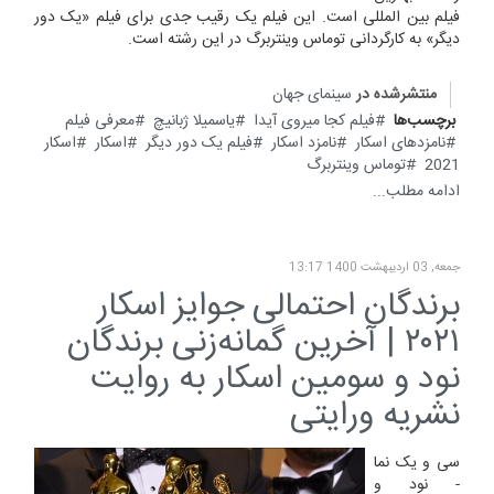
فیلم بین المللی است. این فیلم یک رقیب جدی برای فیلم «یک دور
دیگر» به کارگردانی توماس وینتربرگ در این رشته است.
منتشرشده در
سینمای جهان
برچسب‌ها
فیلم کجا میروی آیدا
یاسمیلا ژبانیچ
معرفی فیلم
نامزدهای اسکار
نامزد اسکار
فیلم یک دور دیگر
اسکار
اسکار
2021
توماس وینتربرگ
ادامه مطلب...
جمعه, 03 ارديبهشت 1400 13:17
برندگان احتمالی جوایز اسکار
۲۰۲۱ | آخرین گمانه‌زنی برندگان
نود و سومین اسکار به روایت
نشریه ورایتی
سی و یک نما
- نود و