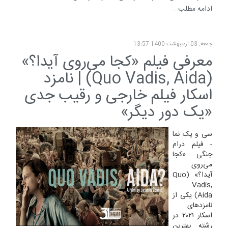
ادامه مطلب...
جمعه, 03 ارديبهشت 1400 13:57
معرفی فیلم «کجا می‌روی آیدا؟»
(Quo Vadis, Aida) | نامزد
اسکار فیلم خارجی و رقیب جدی
«یک دور دیگر»
سی و یک نما
- فیلم درام
جنگی «کجا
می‌روی
آیدا؟» (Quo
Vadis,
Aida) یکی از
نامزدهای
اسکار ۲۰۲۱ در
رشته بهترین