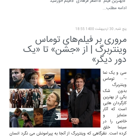
بهترین فیلم
اصغر فرهادی
فیلم خورشید
ادامه مطلب...
پنج شنبه, 30 ارديبهشت 1400 18:55
مروری بر فیلم‌های توماس
وینتربرگ | از «جشن» تا «یک
دور دیگر»
سی و یک نما
– توماس
وینتربرگ
بدون شک
یکی از بهترین
کارگردان هایی
است که آثار
متمایز و
خاصی را در
سینما خلق
کرده است. نظرگاهی که وینتربرگ از آنجا به پیرامونش می نگرد انسان