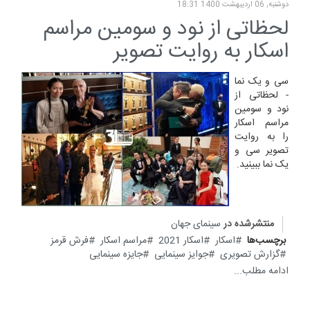
دوشنبه, 06 ارديبهشت 1400 18:31
لحظاتی از نود و سومین مراسم
اسکار به روایت تصویر
سی و یک نما
- لحظاتی از
نود و سومین
مراسم اسکار
را به روایت
تصویر سی و
یک نما ببینید.
منتشرشده در
سینمای جهان
برچسب‌ها
اسکار
اسکار 2021
مراسم اسکار
فرش قرمز
گزارش تصویری
جوایز سینمایی
جایزه سینمایی
ادامه مطلب...