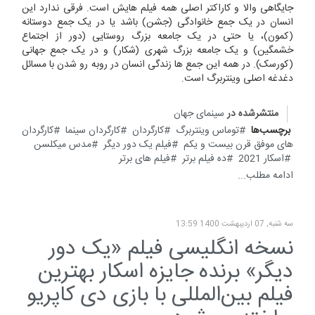
جایگاهی والا و کاراکتر اصلی همه فیلم هایش است. فرقی ندارد این
انسان در یک جمع خانوادگی (جشن) باشد یا در یک جمع دوستانه
(کمون)، یا حتی در یک جامعه بزرگ روستایی (دور از اجتماع
خشمگین) و یک جامعه بزرگ شهری (شکار) و در یک جمع جهانی
(کورسک). در همه این جمع ها زندگی انسان در روبه رو شدن با مسائل
دغدغه اصلی وینتربرگ است.
منتشرشده در
سینمای جهان
برچسب‌ها
توماس وینتربرگ
کارگردان
کارگردان سینما
کارگردان
های موفق قرن بیست و یکم
فیلم یک دور دیگر
مدس میکلسن
اسکار 2021
ده فیلم برتر
فیلم های برتر
ادامه مطلب...
سه شنبه, 07 ارديبهشت 1400 13:59
نسخه انگلیسی فیلم «یک دور
دیگر» برنده جایزه اسکار بهترین
فیلم بین‌المللی با بازی دی کاپریو