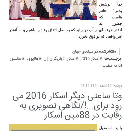
نما "پوشش
بدنی" خانم
هاست که
چطور نه
آنقدر حرفه ای از آب در بیاید که به اصل اتفاق وفادار نباشیم و نه آنقدر
غیر واقعی که تو ذوق بخورد
.
منتشرشده در
سینمای جهان
برچسب‌ها
اسکار 2016
اسکار
بازیگران زن
هالیوود
سانسور
ادامه مطلب...
دوشنبه, 10 اسفند 1394 03:10
وتا ساعتی دیگر اسکار 2016 می
رود برای...!/نگاهی تصویری به
رقابت در 88مین اسکار
پانیذ اسمعیل