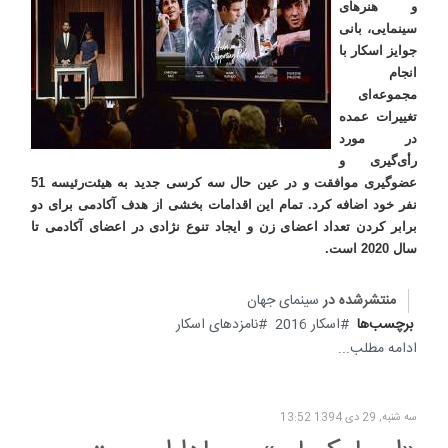
و هنرهای
سینمایی، بانی
جوایز اسکار با
انجام
مجموعه‌ای
تغییرات عمده
در مورد
رأی‌گیری و
عضوگیری موافقت و در عین حال سه کرسی جدید به هیئت‌رئیسه 51
نفر خود اضافه کرد. تمام این اقدامات بخشی از هدف آکادمی برای دو
برابر کردن تعداد اعضای زن و ایجاد تنوع نژادی در اعضای آکادمی تا
سال 2020 است
.
منتشرشده در
سینمای جهان
برچسب‌ها
اسکار 2016
نامزدهای اسکار
ادامه مطلب...
سه شنبه, 29 دی 1394 13:52