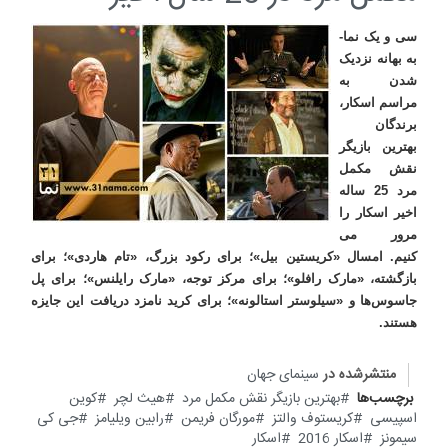
سی و یک نما-
به بهانه نزدیک
شدن به
مراسم اسکار،
برندگان
بهترین بازیگر
نقش مکمل
مرد 25 ساله
اخیر اسکار را
مرور می
کنیم. امسال «کریستین بیل»؛ برای رکود بزرگ، «تام هاردی»؛ برای
بازگشته، «مارک رافلو»؛ برای مرکز توجه، «مارک رایلنس»؛ برای پل
جاسوس‌ها و «سیلوستر استالونه»؛ برای کرید نامزد دریافت این جایزه
هستند.
منتشرشده در
سینمای جهان
برچسب‌ها
بهترین بازیگر نقش مکمل مرد
هیث لچر
کوین
اسپیسی
کریستوف والتز
مورگان فریمن
رابین ویلیامز
جی کی
سیمونز
اسکار 2016
اسکار