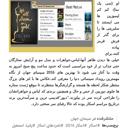
لو (سی یک
نما)- کم کم
لیموزین ها
می ایستند تا
سلبریتی ها را
برای گذر از
فرش قرمز
پیاده
کنند.برای
خیلی ها دیدن ظاهر آنها،لباس،جواهرات و مدل مو و آرایش ستارگان
حتی جذاب تر از خود مراسمی است که حدود ساعت پنج صبح امروز به
وقت ما آغاز می شود تا بهترین های 2016 سینمای جهان از نگاه
مهمترین رویداد سینمائی دنیا را معرفی کند.
عکاس ها با لنز های بزرگ
منتظر شکار لحظه ها هستند و گزارشگرها منتظرند تا موقع ژست ستاره
ها جلوی دوربین از حس و حال و همچنین برندی که لباس و جواهراتشان
را طراحی کرده سر در بیاورند."دیور"قدیمی ترین و سرآمدترین برند
درتاریخ مراسم اسکار بوده که حالا رفبای سر سختی دارد.
منتشرشده در
سینمای جهان
برچسب‌ها
اسکار
اسکار 2016
نامزدهای اسکار
پانیذ اسمعیل