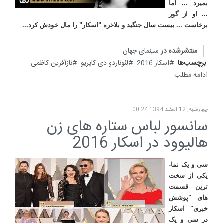
بمیرد ... اما
... او از گور
برخاست ... بیست سال جنگید و بلاخره "اسکار" را مال خودش کرد
...
منتشرشده در
سینمای جهان
برچسب‌ها
اسکار 2016
لئوناردو دی کاپریو
نازآفرین کاظمی
ادامه مطلب...
چهارشنبه, 12 اسفند 1394 00:24
سانسور لباس ستاره های زن
هالیوود در اسکار 2016
سی و یک نما-
یکی از سخت
ترین قسمت
های "پوشش
خبری" اسکار
در سی و یک