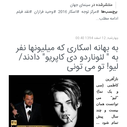
منتشرشده در
سینمای جهان
برچسب‌ها
مرکز توجه
اسکار 2016
وحید فرازان
نقد فیلم
ادامه مطلب...
چهارشنبه, 12 اسفند 1394 00:40
به بهانه اسکاری که میلیونها نفر
به " لئوناردو دی کاپریو" دادند/
لیو! تو می تونی
نازآفرین
کاظمی (سی
و یک نما)-
"لیو" می
توانست همان
بیست و چند
سال پیش
تمام شود ...