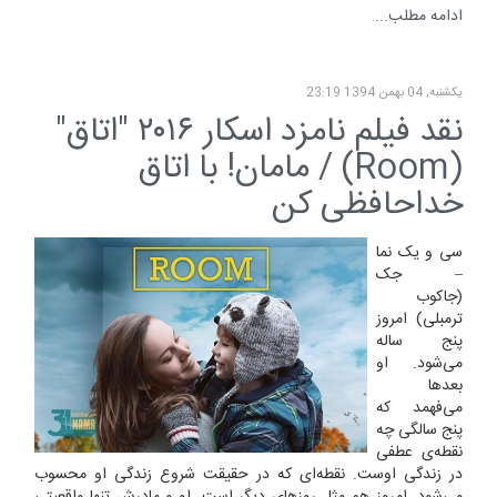
ادامه مطلب...
یکشنبه, 04 بهمن 1394 23:19
نقد فیلم نامزد اسکار ۲۰۱۶ "اتاق"
(Room) / مامان! با اتاق
خداحافظی کن
سی و یک نما
– جک
(جاکوب
ترمبلی) امروز
پنج ساله
می‌شود. او
بعدها
می‌فهمد که
پنج سالگی چه
نقطه‌ی عطفی
در زندگی اوست. نقطه‌ای که در حقیقت شروع زندگی او محسوب