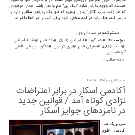
می‌شود. امروز هم مثل روزهای دیگر است. او و مادرش تنها واقعیتی
هستند که وجود دارند. شاید "نیک پیر" هم واقعی باشد. همان موجودی
که هر وقت درب "اتاق" بدون پنجره که تنها یک روزنه‌ی سقفی دارد را
باز می‌کند، جک باید در کمد مخفی شود و آن شب را در آنجا بگذراند.
منتشرشده در
سینمای جهان
برچسب‌ها
هما گویا
فیلم اتاق 2016
نقد فیلم
نقد فیلم اتاق
اسکار 2016
معرفی فیلم
بری لارسون
جاکوب ترمبلی
لنی
آبراهامسون
ادامه مطلب...
شنبه, 03 بهمن 1394 14:14
آکادمی اسکار در برابر اعتراضات
نژادی کوتاه آمد / قوانین جدید
در نامزدهای جوایز اسکار
سی و یک نما-
آکادمی علوم