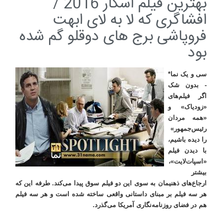
بهترین فیلم اسکار 2016 /
افشاگری که لا به لای ابهت
فروپاشی برج های دوقلو گم شده
بود
سی و یک نما*
- بدون شک
اگر فیلم‌های
«زودیاک» و
«همه مردان
رئیس‌جمهور»
را دیده باشیم،
با دیدن فیلم
«اسپات‌لایت»،
بیشتر
ارجاع‌های ذهنیمان به سوی این دو فیلم سوق پیدا می‌کند. طرفه این که
هر سه فیلم بر مبنای داستانی واقعی ساخته شده است و هر سه فیلم
هم در فضای روزنامه‌نگاری آمریکا می‌گذرد
.