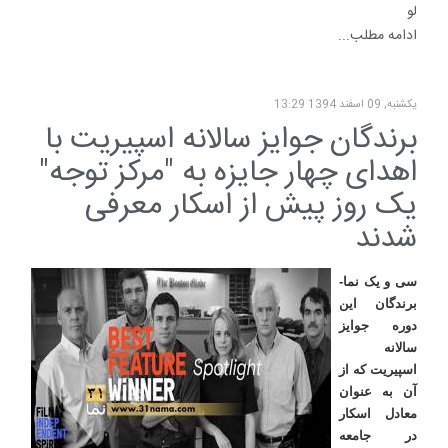
لو
ادامه مطلب...
یکشنبه, 09 اسفند 1394 13:29
برندگان جوایز سالانه اسپیریت با
اهدای چهار جایزه به "مرکز توجه"
یک روز پیش از اسکار معرفی
شدند
سی و یک نما-
برندگان این
دوره جوایز
سالانه
اسپیریت که از
آن به عنوان
معادل اسکار
در جامعه