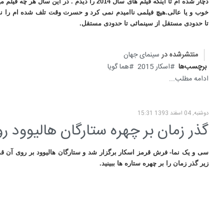
دچار شده ام تا اینکه فیلم های سال 2014 را دیدم . در این سا
خوب و یا عالی.هیچ فیلمی ناامیدم نمی کرد و حسرت وقت تلف شده ام را نم
تا حدودی مستقل از سینمائی تا حدودی مستقل
.
منتشرشده در
سینمای جهان
برچسب‌ها
اسکار 2015
هما گویا
ادامه مطلب...
دوشنبه, 04 اسفند 1393 15:31
گذر زمان بر چهره ستارگان هالیوود ر
سی و یک نما- فرش قرمز اسکار برگزار شد و ستارگان هالیوود بر روی آن ق
زیر گذر زمان را بر چهره ستاره ها ببینید.