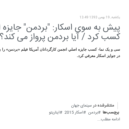
یکشنبه, 19 بهمن 1393 13:49
پیش به سوی اسکار: "بردمن" جایزه اص
کسب کرد / آیا بردمن پرواز می کند؟
سی و یک نما- كسب جايزه اصلي انجمن كارگردانان آمريكا فيلم «بردمن» را
در جوايز اسكار معرفي كرد.
منتشرشده در
سینمای جهان
برچسب‌ها
بردمن
اسکار 2015
ایناریتو
ادامه مطلب...