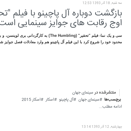
سه شنبه, 18 آذر 1393 12:53
اوج رقابت های جوایز سینمایی است
سی و یک نما- فیلم "تحقیر" (
The Humbling
) به کارگردانی بری لوینسن، و با
محدود خود را شروع کرد با این فیلم آل پاچینو هم وارد معادلات فصل جوایز شد
منتشرشده در
سینمای جهان
برچسب‌ها
سینمای جهان
آل پاچینو
اسکار
اسکار 2015
ادامه مطلب...
چهارشنبه, 12 آذر 1393 13:14