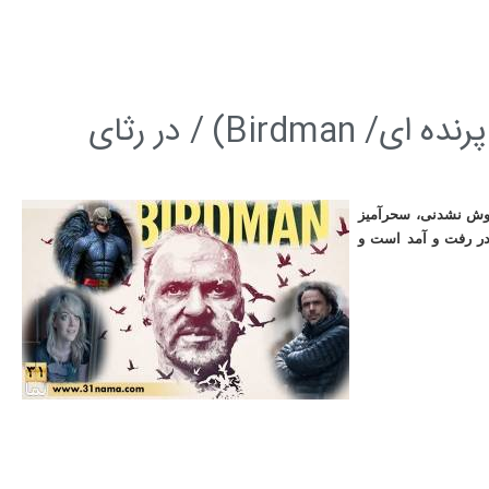
نگاهی به فیلم سینمایی بردمن (مرد پرنده ای/ Birdman) / در رثای
موش نشدنی، سحرآمیز
در رفت و آمد است و