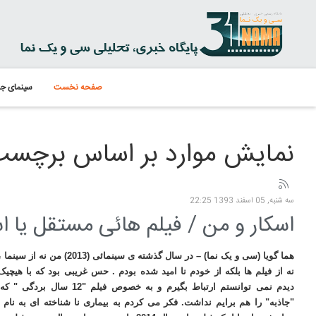
صفحه نخست
سینمای جه
نمایش موارد بر اساس برچسب: اس
سه شنبه, 05 اسفند 1393 22:25
اسکار و من / فیلم هائی مستقل یا 
هما گویا (سی و یک نما) – در سال گذشته ی س
نه از فیلم ها بلکه از خودم نا امید شده بودم . حس غریبی بود که با هیچیک
دیدم نمی توانستم ارتباط بگیرم و به خصوص
"جاذبه" را هم برایم نداشت. فکر می کردم به بیماری نا شناخته ای به نام