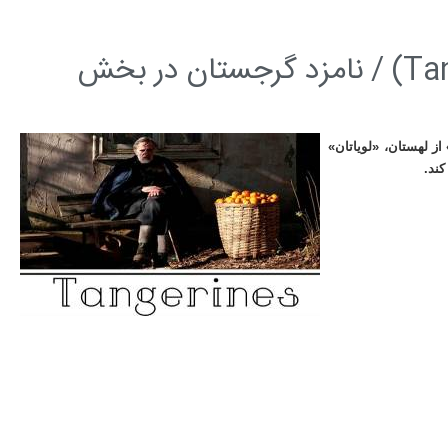
معرفی فیلم «نارنگی ها» (Tangerines) / نامزد گرجستان در بخش
از لهستان، «لویاتان»
کند.