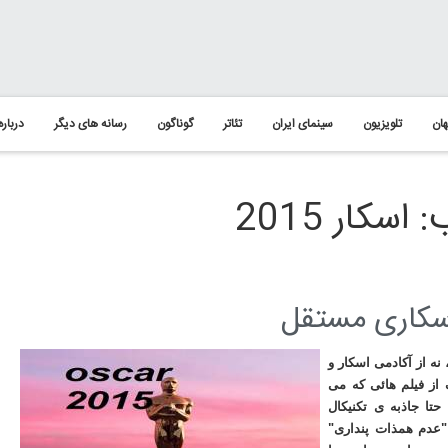
ان
تلویزیون
سینمای ایران
تئاتر
گوناگون
رسانه های دیگر
درباره
کار 2015
اسکاری مستقل
ینمائی (2013) من نه از سینما ، نه از آکادمی اسکار و
 از فیلم هائی که می
 فیلم "12 سال بردگی " که حتا جاذبه ی تکنیکال
 "عدم همذات پنداری"