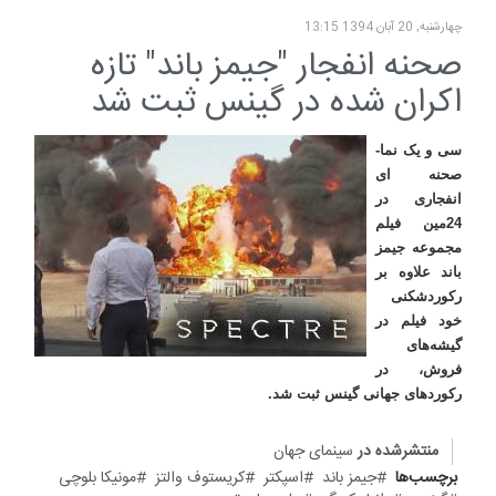
چهارشنبه, 20 آبان 1394 13:15
صحنه انفجار "جیمز باند" تازه
اکران شده در گینس ثبت شد
سی و یک نما-
صحنه ای
انفجاری در
24مین فیلم
مجموعه جیمز
باند علاوه بر
رکوردشکنی
خود فیلم در
گیشه‌های
فروش، در
رکوردهای جهانی گینس ثبت شد
.
منتشرشده در
سینمای جهان
برچسب‌ها
جیمز باند
اسپکتر
کریستوف والتز
مونیکا بلوچی