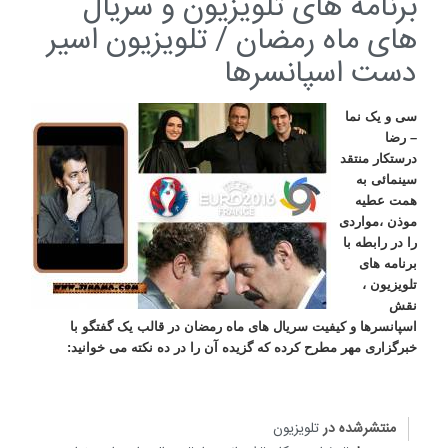
برنامه های تلویزیون و سریال
های ماه رمضان / تلویزیون اسیر
دست اسپانسرها
سی و یک نما
– رضا
درستکار منتقد
سینمائی به
همت عطیه
موذن ،مواردی
را در رابطه با
برنامه های
تلویزیون ،
نقش
اسپانسرها و کیفیت سریال های ماه رمضان در قالب یک گفتگو با
خبرگزاری مهر مطرح کرده که گزیده آن را در ده نکته می خوانید:
منتشرشده در
تلویزیون