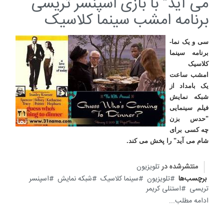
می آید" با بازی اسپنسر تریسی
برنامه امشب سینما کلاسیک
سی و یک نما-
برنامه سینما
کلاسیک
امشب ساعت
یک بامداد از
شبکه نمایش
فیلم سینمایی
"حدس بزن
چه کسی برای
شام می آید" را پخش می کند.
منتشرشده در
تلویزیون
برچسب‌ها
تلویزیون
سینما کلاسیک
شبکه نمایش
اسپنسر
تریسی
استنلی کریمر
ادامه مطلب...