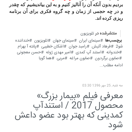
بردیم بدون آنکه آن را آنالیز کنیم و به این بیاندیشیم که چقدر
و در چه حجمی از زمان و چه گروه فکری برای آن برنامه
ریزی کرده اند.
منتشرشده در
تلویزیون
برچسب‌ها
سینمای ایران
سینمای جهان
تلویزیون
خنداننده
شو2
فرهاد آئیش
رامبد جوان
اشکان خطیبی
پانته آ بهرام
خندوانه
استند آپ کمدی
امیر مهدی ژوله
حسن معجونی
صابون برگردون
صابون مراغه
مربی
هما گویا
ادامه مطلب...
سه شنبه, 25 مهر 1396 03:30
معرفی فیلم «بیمار بزرگ»
محصول 2017 / استندآپ
کمدینی که بهتر بود عضو داعش
شود