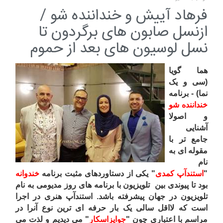
فرهاد آییش و خنداننده شو /
ازنسل صابون های برگردون تا
نسل لوسیون های بعد از حموم
هما گویا
(سی و یک
نما) - برنامه
خنداننده
شو
و اصولا
آشنایی
جامع تر با
مقوله ای به
نام
"
استندآپ
کمدی
" یکی از دستاوردهای مثبت برنامه
خندوانه
بود تا پیوندی بین تلویزیون با برنامه های روز مدیومی به نام
تلویزیون در جهان پیشرفته باشد. استندآپ هنری در اجرا
است که لااقل سالی یک بار حرفه ای ترین نوع آنرا در
مراسم با اعتباری چون "
جوایزاسکار
" می دیدیم و لذت می