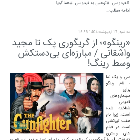
فردوسی
توهین به فردوسی
هما گویا
ادامه مطلب...
سه شنبه, 17 ارديبهشت 1404 16:58
«رینگو»؛ از گریگوری پک تا مجید
واشقانی / مبارزه‌ای بی‌دستکش
وسط رینگ!
سی و یک نما
- نام رینگو
برای
سینماروهای
قدیمی
شناخته شده
است، زیرا نام
هفت تیرکشی
است در فیلم
های وسترن
که نقش آن را گریگوری پک بازی ی کرد، اما برای نسل جدید این نام به