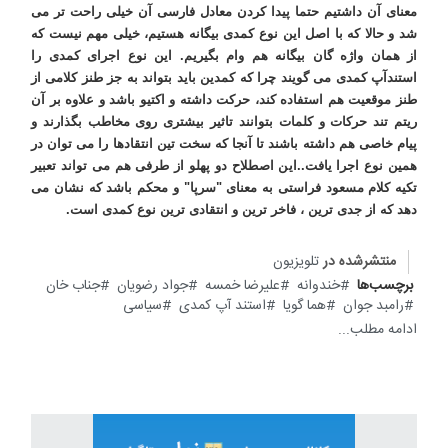
معنای آن داشتیم حتما پیدا کردن معادل فارسی آن خیلی راحت تر می
شد و حالا که با اصل این نوع کمدی بیگانه هستیم، خیلی مهم نیست که
از همان واژه گان بیگانه هم وام بگیریم. این نوع اجرای کمدی را
استندآپ کمدی می گویند چرا که کمدین باید بتواند به جز طنز کلامی از
طنز موقعیت هم استفاده کند، حرکت داشته و اکتیو باشد و علاوه بر آن
ریتم تند حرکات و کلمات بتوانند تاثیر بیشتری روی مخاطب بگذارند و
پیام خاصی هم داشته باشند تا آنجا که سخت تین انتقادها را می توان در
همین نوع اجرا یافت..این اصطلاح دو پهلو از طرفی هم می تواند تعبیر
تکیه کلام مسعود فراستی به معنای "سرپا" و محکم باشد که نشان می
دهد که از جدی ترین ، فاخر ترین و انتقادی ترین نوع کمدی است
.
منتشرشده در
تلویزیون
برچسب‌ها
خندوانه
علیرضا خمسه
جواد رضویان
جناب خان
رامبد جوان
هما گویا
استند آپ کمدی
سیاسی
ادامه مطلب...