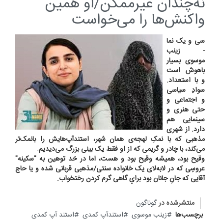
نه‌چندان غیرممکن/او همین
واکنش‌ها را می‌خواست
سی و یک نما
- زینب
موسوی بسیار
باهوش است
و با استعداد.
سوادِ سیاسی
و اجتماعی و
حتی هنری و
سینمایی هم
دارد. از شهری
مذهبی که با نمکِ لهجه‌ی همان شهر، استندآپ‌هایش را بانمک‌تر
می‌کند، با چادر و گریمی که از او فقط یک بینی بزرگ می‌دیدیم.
وقیح بود، همیشه وقیح بود و هست، اما در حَد توهین به "سکینه"
عروسِی که در لا‌به‌لای یک خانواده سنتی/مذهبی قربانی شده و یا حاج
آقایی که جانِ جانان بود برایِ گاهی گرم کردن رختخواب.
منتشرشده در
گوناگون
برچسب‌ها
زینب موسوی
استندآپ کمدی
استند آپ کمدی