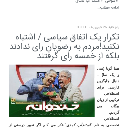
شوخی
استند آپ کمدی
ادامه مطلب...
پنج شنبه, 26 شهریور 1394 13:03
تکرار یک اتفاق سیاسی / اشتباه
نکنید!مردم به رضویان رای ندادند
بلکه از خمسه رای گرفتند
هما گویا (سی
و یک نما) –
دنبال جایگزین
فارسی برای
اصطلاحی
ترکیبی از زبان
بیگانه می
گردیم.
اصطلاحی
تخصصی به نام "
استندآپ
کمدی
".فکر می کنم اگر تعبیر درستی از