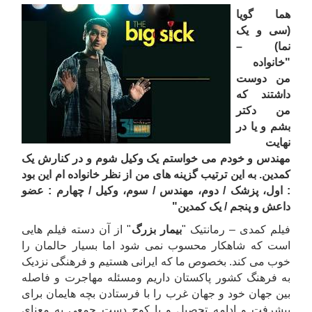
هما گویا
(سی و یک
نما) –
"خانواده
من دوست
داشتند که
من دکتر
بشم و یا در
نهایت
مهندس و خودم می خواستم یک وکیل شوم و در کنارش یک
کمدین. به این ترتیب گزینه های من از نظر خانواده ام این بود
: اول، پزشک / دوم، مهندس / سوم، وکیل / چهارم : عضو
داعش و پنجم / یک کمدین"
فیلم کمدی – رمانتیک "
بیمار
بزرگ
" از آن دسته فیلم هایی
است که شاهکار محسوب نمی شود اما بسیار حالمان را
خوب می کند. بخصوص ما که ایرانی هستیم و فرهنگی نزدیک
به فرهنگ کشور پاکستان داریم ومسئله مهاجرت و فاصله
بین جهان خود و جهان غرب را با فرستادن بچه هایمان برای
پیشرفت و ادامه تحصیل و یا کوچ دست جمعی به معنای