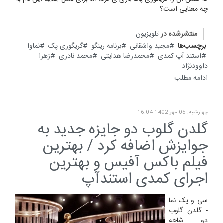
چه معنایی است؟
منتشرشده در
تلویزیون
برچسب‌ها
مجید واشقانی
برنامه رینگو
گریگوری پک
نماوا
استند آپ کمدی
محمدرضا هدایتی
محمد نادری
زهرا
داوودنژاد
ادامه مطلب...
چهارشنبه, 05 مهر 1402 16:04
گلدن گلوب دو جایزه جدید به
جوایزش اضافه کرد / بهترین
فیلم باکس آفیس و بهترین
اجرای کمدی استندآپ
سی و یک نما
- گلدن گلوب
دو شاخه