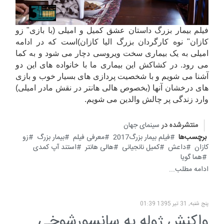
فیلم بیمار بزرگ داستان عشق کمیل و امیلی (با بازی" زو
کازان" نوه کارگردان بزرگ الیا کازان)است که در ادامه
امیلی به یک بیماری سخت ویروسی دچار می شود و به کما
می رود. در کشاکش این بیماری ما با خانواده های این دو
آشنا می شویم و با شخصیت پردازی های بسیار خوب و بازی
های درخشان آنها (بخصوص هالی هانتر در نقش مادر امیلی)
وارد زندگی پر چالش والدین می شویم.
منتشرشده در
سینمای جهان
برچسب‌ها
فیلم بیمار بزرگ2017
معرفی فیلم
بیمار بزرگ
زو
کازان
داعش
کمیل نانجیانی
هالی هانتر
استند آپ کمدی
هما گویا
ادامه مطلب...
پنج شنبه, 31 تیر 1395 01:39
واکنش ژوله به سانسورشوخی