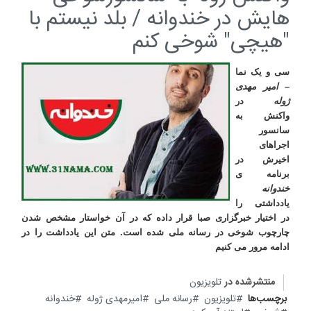
هایش در خندوانه / بلد نیستم با
"هیچی" شوخی کنم
سی و یک نما
–
امیر مهدی
ژوله
در
واکنش به
سانسور
اجراهای
اخیرش در
برنامه ی
خندوانه
یادداشتی را
در اختیار خبرگزاری صبا قرار داده که در آن خواستار مشخص شدن
چارچوب شوخی در رسانه ملی شده است. متن این یادداشت را در
ادامه مرور می کنیم
منتشرشده در
تلویزیون
برچسب‌ها
تلویزیون
رسانه ملی
امیرمهدی ژوله
خندوانه