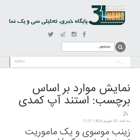
MENU
نمایش موارد بر اساس
برچسب: استند آپ کمدی
سه شنبه, 05 شهریور 1404 12:31
زینب موسوی و یک ماموریت