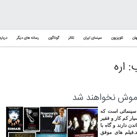
ان
تلویزیون
سینمای ایران
تئاتر
گوناگون
رسانه های دیگر
درباره
 اره
راموش نخواهند شد
 سینمائی است که
ار کم کار و فقیر
ن دارند و گاه با
.فیلم های موفق