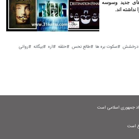
ای جدید وسوسه
نداشته اند.
درخشش
سکوت بره ها
طالع نحس
حلقه
اره
بیگانه
روانی
شاد جمهوری اسلامی است