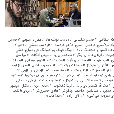
له انتظامي
خسرو شكيبايي
«دست نوشته‌ها»
مهرزاد مينويي
حسين
اد مزدآبادي
حسن اسدي
آهو خردمند
كاوه سماك‌باشي
«هيوا»
هاد قائميان
«تفنگ لالا»
نينگ جينگ‌وو
وانگ جي شواي
شي
لينِك
گرتا بوهاك روايتگر
«به‌خاطر پول»
مايكل اسكات
لورا منل
ي
مونا فرجاد
افسانه چهره‌آزاد
«كماندو 2»
ديون بوجاني
ويدات
گس
آنتوني هاپكينز
«عمليات پايتخت»
محمدرضا آهنج
«دور از او»
راينر
جيمز كان
كتي بيتس
«سه همدست»
جاني تو
وي زائو
برايان تريچارد اسميت
جان كوزاك
توماس جين
زو ونتورا
«ستاره
شريف
كاوه خداشناس
«اشنوگل»
هادي حاجتمند
علي سليماني
ماشاالله شاهمرادي زاده
آزيتا تركاشوند
«خانه امن»
دانيل اسپينوزا
مهرداد صديقيان
احمد مهران‌فر
هادي حجازي‌فر
«مردي با نقاب
ي ديوونم مي كني»
«آقاي آزاد»
«جدا مانده»