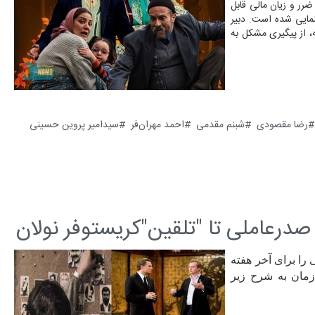
رر و زیان مالی قابل
مایی شده است. دبیر
ه، از پیگیری مشکل به
رضا مقصودی
شبنم مقدمی
احمد مهران‌فر
سیدامیر پروین حسینی
صدرعاملی تا "تلقین"کریستوفر نولان
 را برای آخر هفته
زمان به شرح زیر