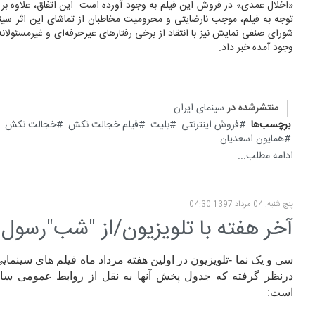
«اخلال عمدی» در فروش این فیلم به وجود آورده است. این اتفاق، علاوه بر ض
توجه به فیلم، موجب نارضایتی و محرومیت مخاطبان از تماشای این اثر سین
شورای صنفی نمایش نیز با انتقاد از برخی رفتارهای غیرحرفه‌ای و غیرمسئولان
وجود آمده خبر داد.
منتشرشده در
سینمای ایران
برچسب‌ها
فروش اینترنتی
بلیت
فیلم خجالت نکش
خجالت نکش
همایون اسعدیان
ادامه مطلب...
پنج شنبه, 04 مرداد 1397 04:30
آخر هفته با تلویزیون/از "شب"رسول 
سی و یک نما -تلویزیون در
او
لین هفته مرداد ماه فیلم های سینمایی
درنظر گرفته که جدول پخش آنها به نقل از روابط عمومی سا
است: