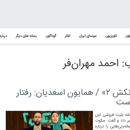
ان
تلویزیون
سینمای ایران
تئاتر
گوناگون
رسانه های دیگر
درباره
 احمد مهران‌فر
اخلال در فروش بلیت‌های «خجالت نکش ۲» / همایون اسعدیان: رفتار
است
«خجالت نکش ۲» از اخلال در سامانه بلیت فروشی این
بر داد و گفت: سکوت
ه‌زنی‌هایی را درباره