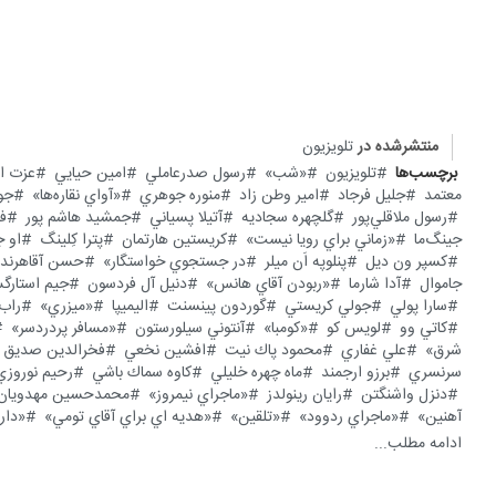
منتشرشده در
تلویزیون
برچسب‌ها
تلویزیون
«شب»
رسول صدرعاملي
امين حيايي
عزت ال
معتمد
جليل فرجاد
امير وطن زاد
منوره جوهري
«آواي نقاره‌ها»
جو
رسول ملاقلي‌پور
گلچهره سجاديه
آتيلا پسياني
جمشيد هاشم پور
فر
جينگ‌ما
«زماني براي رويا نيست»
كريستين هارتمان
پترا كِلينگ
او ج
كسپر ون ديل
پنلوپه اَن ميلر
در جستجوي خواستگار»
حسن آقاهرند
جاموال
آدا شارما
«ربودن آقاي هانس»
دنيل آل فردسون
جيم استار
سارا پولي
جولي كريستي
گوردون پينسنت
اليميپا
«ميزري»
راب 
كاتي وو
لويس كو
«كومبا»
آنتوني سيلورستون
«مسافر پردردسر»
شرق»
علي غفاري
محمود پاك نيت
افشين نخعي
فخرالدين صديق 
سرنسري
برزو ارجمند
ماه چهره خليلي
كاوه سماك باشي
رحيم نوروزي
دنزل واشنگتن
رايان رينولدز
«ماجراي نيمروز»
محمدحسين مهدويان
آهنين»
«ماجراي ردوود»
«تلقين»
«هديه اي براي آقاي تومي»
«دار
ادامه مطلب...