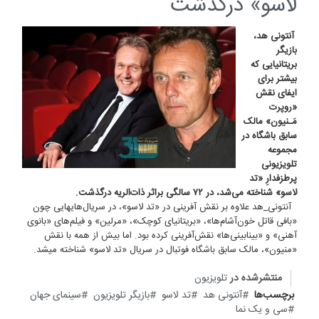
لاسو» درگذشت
آنتونی هد،
بازیگر
بریتانیایی که
بیشتر برای
ایفای نقش
«روپرت
مَـنیون» مالک
سابق باشگاه در
مجموعه
تلویزیونی
پرطزفدارِ «تد
لاسو» شناخته می‌شد، در ۷۲ سالگی براثر ذات‌الریه درگذشت.
آنتونی_هد علاوه بر نقش آفرینی در «تد لاسو»، در سریال‌هایهایی چون
«بافی قاتل خون‌آشام‌ها»، «بریتانیای کوچک»، «مرلین» و فیلم‌های «بانوی
آهنی» و «بینابینی‌ها» نقش‌آفرینی کرده بود. اما بیش از همه با نقش
«منیون»، مالک سابق باشگاه فوتبال در سریال «تد لاسو» شناخته میشد.
منتشرشده در
تلویزیون
برچسب‌ها
آنتونی هد
تد لاسو
بازیگر تلویزیون
سینمای جهان
سی و یک نما