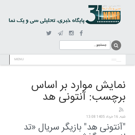
MENU
نمایش موارد بر اساس
برچسب: آنتونی هد
شنبه, 16 خرداد 1405 13:08
"آنتونی هد" بازیگر سریال «تد