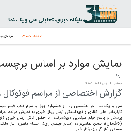
صفحه نخست
سینمای جه
نمایش موارد بر اساس برچسب
جمعه, 19 بهمن 1403 18:42
گزارش اختصاصی از مراسم فوتوکال
سی و یک نما - در هشتمین روز از جشنواره چهل و سوم فجر، فیلم سین
کارگردانی علی غفاری و تهیه‌کنندگی آرش زینال خیری به نمایش درآمد. مر
پرسش و پاسخ فیلم سینمایی «پیشمرگ» با حضور آرش زینال خیری (تهیه‌
(کارگردان)، پیمان عباسی‌زاده (مدیر فیلمبرداری)، حسام منظور، الناز مل
سعیدی (بازیگران) برگزار شد.