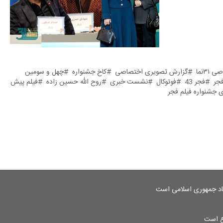
۳نما
گزارش تصویری اختصاصی
کاخ جشنواره
چهل و سومین
جر
فجر 43
فوتوکال
نشست خبری
روح الله حسین زاده
فیلم پیش
ی جشنواره فیلم فجر
شاد جمهوری اسلامی است