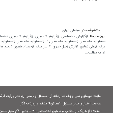
منتشرشده در
سینمای ایران
برچسب‌ها
گزارش اختصاصی
گزارش تصویری
گزارش تصویری اختصاصی ۱
جشنواره فیلم فجر
جشنواره فیلم فجر 43
جشنواره فیلم فجر
جشنواره ف
مرک
علی غفاری
آرش زینال خیری
الناز ملک
حسام منظور
فیلم ها
ادامه مطلب...
سایت سینمایی سی و یک نما رسانه ای مستقل و رسمی زیر نظر وزارت ار
صاحب امتیاز و مدیر مسئول: "هماگویا" منتقد و روزنامه نگار
استفاده از هریک از مطالب و تصاویر اختصاصی ۳۱نما بدون ذکر منبع ممنوع است