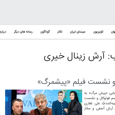
ان
تلویزیون
سینمای ایران
تئاتر
گوناگون
رسانه های دیگر
درباره
: آرش زینال خیری
 و نشست فیلم «پیشمرگ»
مایی «پیش مرگ» به
اسم فوتوکال و نشست
کننده)، علی غفاری
ک، آرش آصفی و ساناز